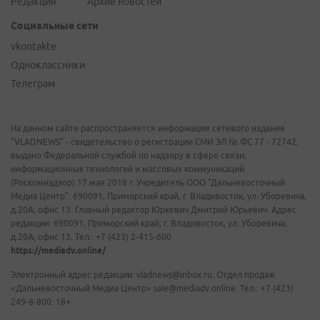
Редакция
Архив новостей
Социальные сети
vkontakte
Одноклассники
Телеграм
На данном сайте распространяется информация сетевого издания
"VLADNEWS" - свидетельство о регистрации СМИ ЭЛ № ФС 77 - 72742,
выдано Федеральной службой по надзору в сфере связи,
информационных технологий и массовых коммуникаций
(Роскомнадзор) 17 мая 2018 г. Учредитель ООО "Дальневосточный
Медиа Центр". 690091, Приморский край, г. Владивосток, ул. Уборевича,
д.20А, офис 13. Главный редактор Юркевич Дмитрий Юрьевич. Адрес
редакции: 690091, Приморский край, г. Владивосток, ул. Уборевича,
д.20А, офис 13. Тел.: +7 (423) 2-415-600.
https://mediadv.online/
Электронный адрес редакции: vladnews@inbox.ru. Отдел продаж
«Дальневосточный Медиа Центр» sale@mediadv.online. Тел.: +7 (423)
249-8-800. 18+