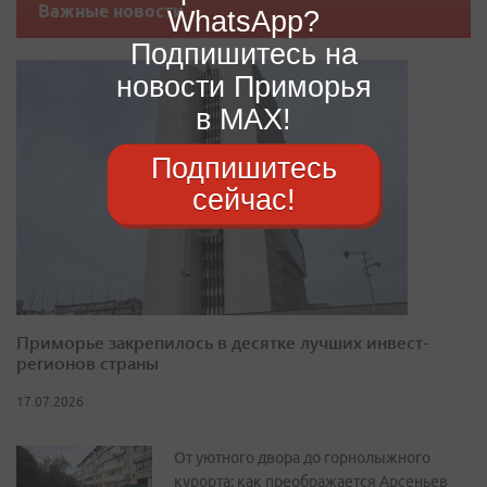
Важные новости
WhatsApp?
Подпишитесь на
новости Приморья
в MAX!
Подпишитесь
сейчас!
Приморье закрепилось в десятке лучших инвест-
регионов страны
17.07.2026
От уютного двора до горнолыжного
курорта: как преображается Арсеньев