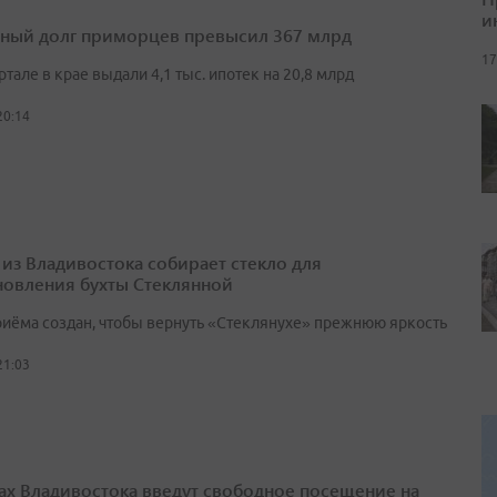
и
ный долг приморцев превысил 367 млрд
17
артале в крае выдали 4,1 тыс. ипотек на 20,8 млрд
20:14
 из Владивостока собирает стекло для
новления бухты Стеклянной
риёма создан, чтобы вернуть «Стеклянухе» прежнюю яркость
21:03
ах Владивостока введут свободное посещение на