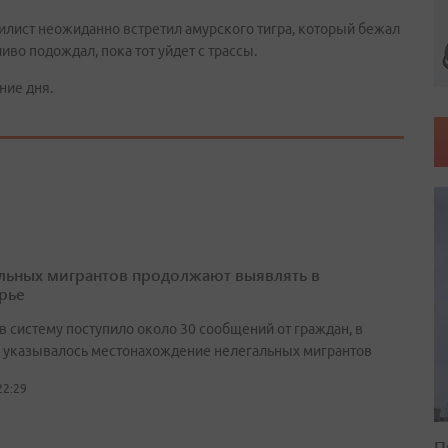
илист неожиданно встретил амурского тигра, который бежал
иво подождал, пока тот уйдет с трассы.
ние дня.
льных мигрантов продолжают выявлять в
рье
в систему поступило около 30 сообщений от граждан, в
 указывалось местонахождение нелегальных мигрантов
22:29
П