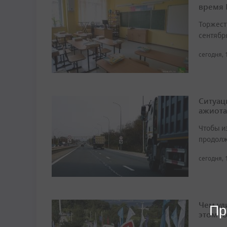
время
Торжест
сентябр
сегодня, 
Ситуац
ажиота
Чтобы и
продолж
сегодня, 
Чем уд
Пр
этом г