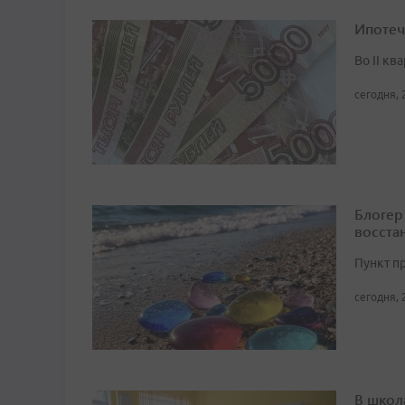
Ипотеч
Во II кв
сегодня, 
Блогер
восста
Пункт п
сегодня, 
В школ