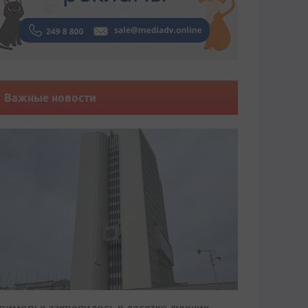
Важные новости
риморье закрепилось в десятке лучших