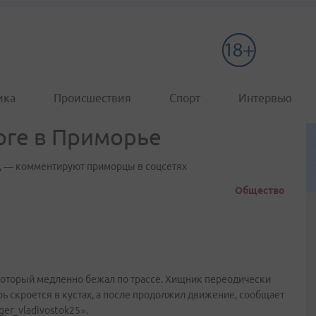
ика
Происшествия
Спорт
Интервью
оге в Приморье
, — комментируют приморцы в соцсетях
Общество
 который медленно бежал по трассе. Хищник переодически
рь скроется в кустах, а после продолжил движение, сообщает
ger_vladivostok25».