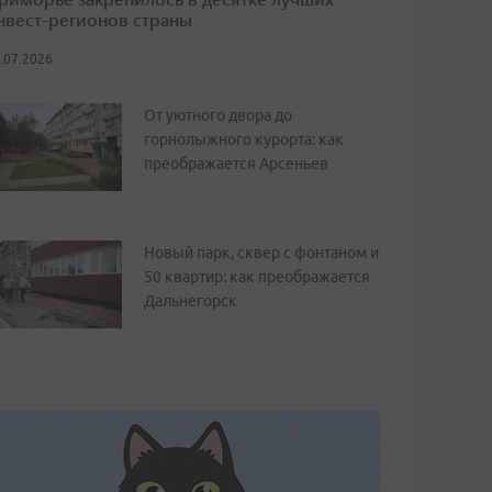
нвест-регионов страны
.07.2026
От уютного двора до
горнолыжного курорта: как
преображается Арсеньев
Новый парк, сквер с фонтаном и
50 квартир: как преображается
Дальнегорск