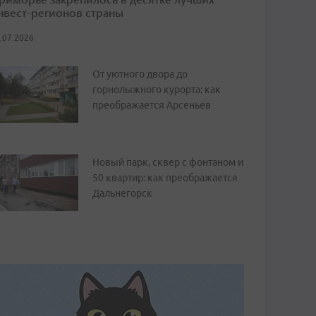
нвест-регионов страны
.07.2026
От уютного двора до
горнолыжного курорта: как
преображается Арсеньев
Новый парк, сквер с фонтаном и
50 квартир: как преображается
Дальнегорск