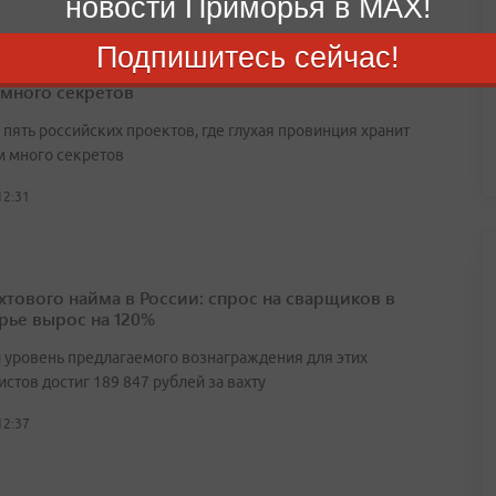
новости Приморья в MAX!
Подпишитесь сейчас!
таежных городков: сериалы, где глухая провинция
 много секретов
пять российских проектов, где глухая провинция хранит
 много секретов
12:31
ахтового найма в России: спрос на сварщиков в
ье вырос на 120%
 уровень предлагаемого вознаграждения для этих
стов достиг 189 847 рублей за вахту
12:37