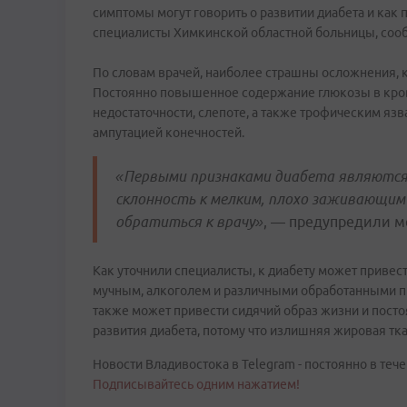
симптомы могут говорить о развитии диабета и как
специалисты Химкинской областной больницы, сооб
По словам врачей, наиболее страшны осложнения, к
Постоянно повышенное содержание глюкозы в крови
недостаточности, слепоте, а также трофическим яз
ампутацией конечностей.
«Первыми признаками диабета являются 
склонность к мелким, плохо заживающим 
обратиться к врачу»
, — предупредили м
Как уточнили специалисты, к диабету может привес
мучным, алкоголем и различными обработанными п
также может привести сидячий образ жизни и пост
развития диабета, потому что излишняя жировая тка
Новости Владивостока в Telegram - постоянно в тече
Подписывайтесь одним нажатием!