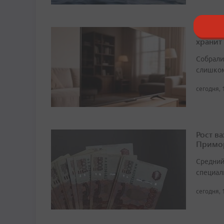
Тайны 
хранит
Собрали 
слишком
сегодня, 
Рост в
Примор
Средний
специали
сегодня, 