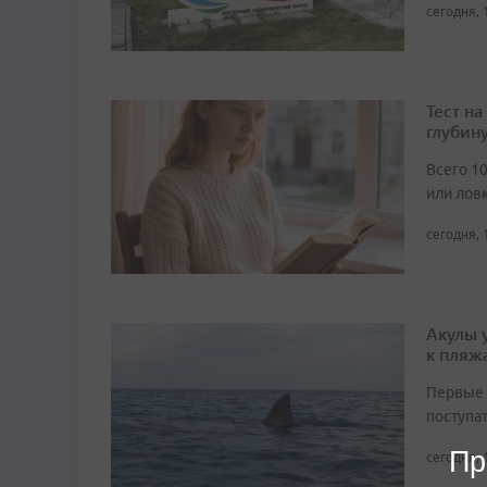
сегодня, 
Тест н
глубин
Всего 1
или лов
сегодня, 
Акулы 
к пляж
Первые 
поступа
Пр
сегодня, 