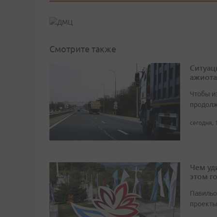
Смотрите также
Ситуац
ажиота
Чтобы и
продолж
сегодня, 
Чем уд
этом г
Павильо
проекты