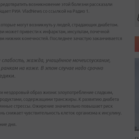
 предотвратить возникновение этой болезни рассказали
щает РИА VladNews со ссылкой на Радио 1.
оторые могут возникнуть у людей, страдающих диабетом.
 может привести к инфарктам, инсультам, почечной
вам нижних конечностей. Последнее зачастую заканчивается
слабость, жажда, учащённое мочеиспускание,
ранкам на коже. В этом случае надо срочно
едики.
ти нездоровый образ жизни: злоупотребление сладким,
родуктами, содержащими трансжиры. К развитию диабета
оянные стрессы. Ожирение значительно повышает риск
нь снижает чувствительность клеток организма к инсулину.
ние дня.
П