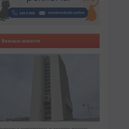
Важные новости
риморье закрепилось в десятке лучших