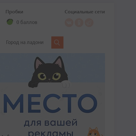
Пробки
Социальные сети
0 баллов
Город на ладони