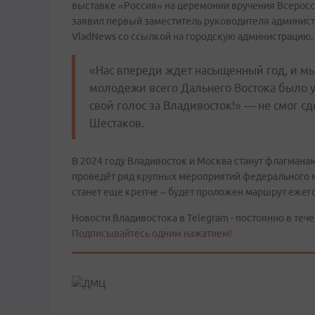
выставке «Россия» на церемонии вручения Всеро
заявил первый заместитель руководителя админис
VladNews со ссылкой на городскую администрацию.
«Нас впереди ждет насыщенный год, и мы
молодежи всего Дальнего Востока было у 
свой голос за Владивосток!» — не смог 
Шестаков.
В 2024 году Владивосток и Москва станут флагман
проведёт ряд крупных мероприятий федерального м
станет еще крепче – будет проложен маршрут ежег
Новости Владивостока в Telegram - постоянно в тече
Подписывайтесь одним нажатием!