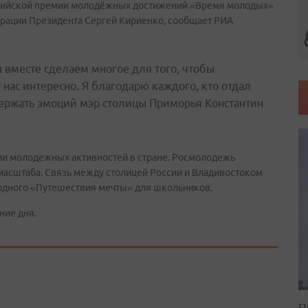
ссийской премии молодёжных достижений «Время молодых»
трации Президента Сергей Кириенко, сообщает РИА
 вместе сделаем многое для того, чтобы
нас интересно. Я благодарю каждого, кто отдал
сдержать эмоций мэр столицы Приморья Константин
ами молодежных активностей в стране. Росмолодежь
асштаба. Связь между столицей России и Владивостоком
одного «Путешествия мечты» для школьников.
ние дня.
П