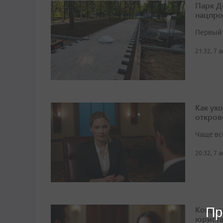
Парк Д
нацпро
Первый 
21:32, 7 
Как ух
откров
Чаще вс
20:32, 7 
Когда 
Пр
юрист