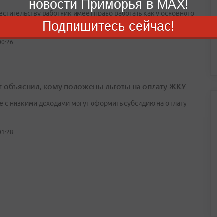
новости Приморья в MAX!
естительству работник имеет право работать как у основного
Подпишитесь сейчас!
теля, так и у другого работодателя
00:26
т объяснил, кому положены льготы на оплату ЖКУ
е с низкими доходами могут оформить субсидию на оплату
01:28