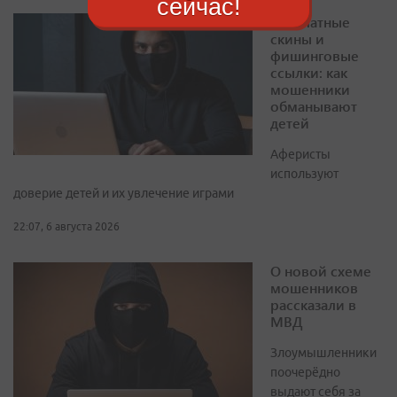
сейчас!
Бесплатные
скины и
фишинговые
ссылки: как
мошенники
обманывают
детей
Аферисты
используют
доверие детей и их увлечение играми
22:07, 6 августа 2026
О новой схеме
мошенников
рассказали в
МВД
Злоумышленники
поочерёдно
выдают себя за