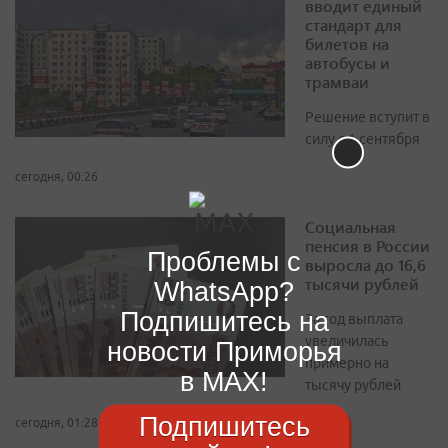
вводит единый
стандарт для
билетов на
автобусы и
трамваи
Решение вступит в
силу с 1 сентября
сегодня, 00:26
Социальная
пенсия в России
Проблемы с
выросла до 16,6
тысячи рублей
WhatsApp?
Подпишитесь на
За год выплата
увеличилась
новости Приморья
примерно на
в MAX!
тысячу рублей
Подпишитесь
сегодня, 01:28