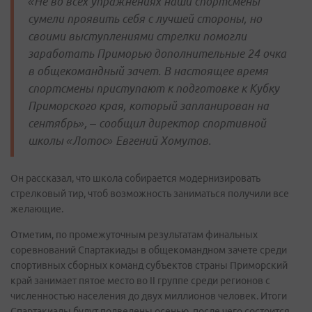
«Не во всех упражнениях наши спортсмены
сумели проявить себя с лучшей стороны, но
своими выступлениями стрелки помогли
заработать Приморью дополнительные 24 очка
в общекомандный зачет. В настоящее время
спортсмены приступают к подготовке к Кубку
Приморского края, который запланирован на
сентябрь», – сообщил директор спортивной
школы «Лотос» Евгений Хомутов.
Он рассказал, что школа собирается модернизировать
стрелковый тир, чтоб возможность заниматься получили все
желающие.
Отметим, по промежуточным результатам финальных
соревнований Спартакиады в общекомандном зачете среди
спортивных сборных команд субъектов страны Приморский
край занимает пятое место во II группе среди регионов с
численностью населения до двух миллионов человек. Итоги
Спартакиады будут подведены осенью, после чего состоится