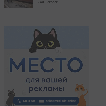
Дальнегорск