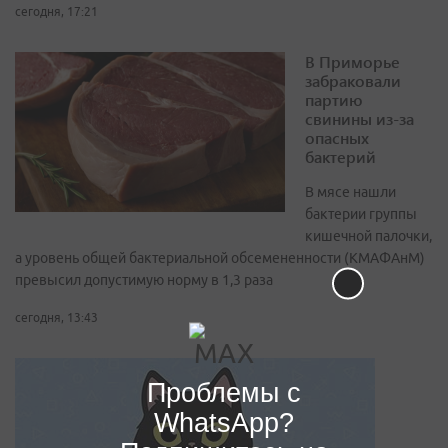
сегодня, 17:21
В Приморье
забраковали
партию
свинины из-за
опасных
бактерий
В мясе нашли
бактерии группы
кишечной палочки,
а уровень общей бактериальной обсемененности (КМАФАнМ)
превысил допустимую норму в 1,3 раза
сегодня, 13:43
Проблемы с
WhatsApp?