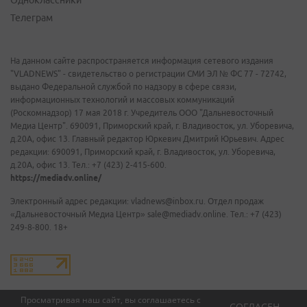
Одноклассники
Телеграм
На данном сайте распространяется информация сетевого издания
"VLADNEWS" - свидетельство о регистрации СМИ ЭЛ № ФС 77 - 72742,
выдано Федеральной службой по надзору в сфере связи,
информационных технологий и массовых коммуникаций
(Роскомнадзор) 17 мая 2018 г. Учредитель ООО "Дальневосточный
Медиа Центр". 690091, Приморский край, г. Владивосток, ул. Уборевича,
д.20А, офис 13. Главный редактор Юркевич Дмитрий Юрьевич. Адрес
редакции: 690091, Приморский край, г. Владивосток, ул. Уборевича,
д.20А, офис 13. Тел.: +7 (423) 2-415-600.
https://mediadv.online/
Электронный адрес редакции: vladnews@inbox.ru. Отдел продаж
«Дальневосточный Медиа Центр» sale@mediadv.online. Тел.: +7 (423)
249-8-800. 18+
Просматривая наш сайт, вы соглашаетесь с
СОГЛАСЕН