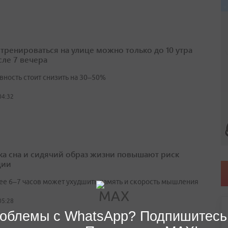
 тренироваться на улице можно только до 10 утра
сле 7 вечера
вность стоит снизить на 30–50%
04:32
ка сна и сидячий образ жизни повышают риск
ции
ее 6–7 часов может ухудшить память и скорость мышления
05:28
облемы с WhatsApp? Подпишитесь