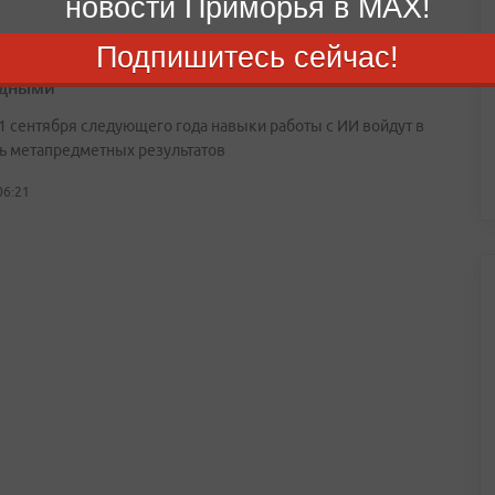
новости Приморья в MAX!
Подпишитесь сейчас!
математики, биологии, химии и физики станут более
адными
 1 сентября следующего года навыки работы с ИИ войдут в
ь метапредметных результатов
06:21