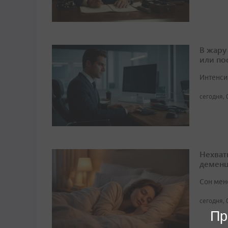
В жару
или по
Интенси
сегодня, 
Нехват
демен
Сон мен
сегодня, 
Пр