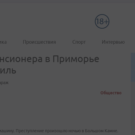
ика
Происшествия
Спорт
Интервью
енсионера в Приморье
биль
араж
Общество
 машину. Преступление произошло ночью в Большом Камне.