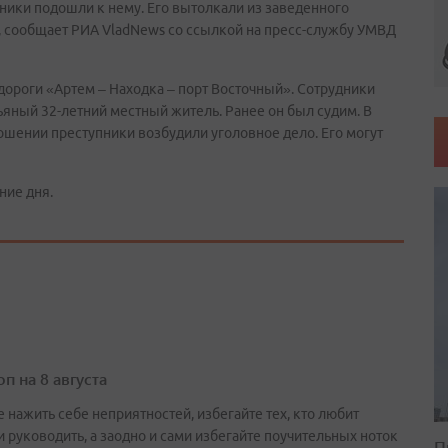
ики подошли к нему. Его вытолкали из заведенного
, сообщает РИА VladNews со ссылкой на пресс-службу УМВД
дороги «Артем – Находка – порт Восточный». Сотрудники
яный 32-летний местный житель. Ранее он был судим. В
ношении преступники возбудили уголовное дело. Его могут
ние дня.
п на 8 августа
 нажить себе неприятностей, избегайте тех, кто любит
и руководить, а заодно и сами избегайте поучительных ноток
П