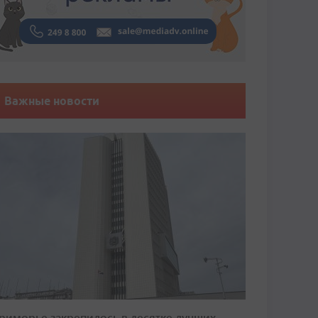
Важные новости
риморье закрепилось в десятке лучших