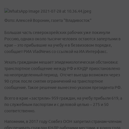
Фото: Алексей Воронин, газета "Владивосток"
Большая часть северокорейских рабочих уже покинули
Россию, однако около тысячи человек остаются запертыми в
крае – это прибывшие на учебу и в безвизовом порядке,
сообщает РИА VladNews со ссылкой на ИА Интерфакс.
Уехать гражданам мешает эпидемиологическая обстановка:
транспортное сообщение между РФ и КНДР приостановлено
на неопределенный период. Отсчет выезда возможен через
90 суток после снятия ограничений на транспортное
сообщение
. Такое решение вынесено указом президента РФ.
Всего в крае «застряли» 959 граждан, на учебу прибыли 619, а
по служебным паспортам и с деловой целью – 275 и 50
соответственно.
Напомним, в 2017 году Совбез ООН запретил странам-членам
обеспечивать граждан КНДР рабочими местами, к концу года