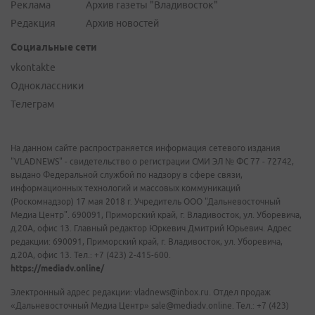
Реклама
Архив газеты "Владивосток"
Редакция
Архив новостей
Социальные сети
vkontakte
Одноклассники
Телеграм
На данном сайте распространяется информация сетевого издания
"VLADNEWS" - свидетельство о регистрации СМИ ЭЛ № ФС 77 - 72742,
выдано Федеральной службой по надзору в сфере связи,
информационных технологий и массовых коммуникаций
(Роскомнадзор) 17 мая 2018 г. Учредитель ООО "Дальневосточный
Медиа Центр". 690091, Приморский край, г. Владивосток, ул. Уборевича,
д.20А, офис 13. Главный редактор Юркевич Дмитрий Юрьевич. Адрес
редакции: 690091, Приморский край, г. Владивосток, ул. Уборевича,
д.20А, офис 13. Тел.: +7 (423) 2-415-600.
https://mediadv.online/
Электронный адрес редакции: vladnews@inbox.ru. Отдел продаж
«Дальневосточный Медиа Центр» sale@mediadv.online. Тел.: +7 (423)