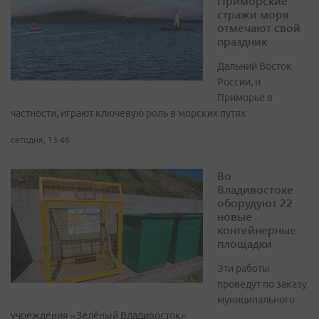
Приморские
стражи моря
отмечают свой
праздник
Дальний Восток
России, и
Приморье в
частности, играют ключевую роль в морских путях
сегодня, 13:46
Во
Владивостоке
оборудуют 22
новые
контейнерные
площадки
Эти работы
проведут по заказу
муниципального
учреждения «Зелёный Владивосток»