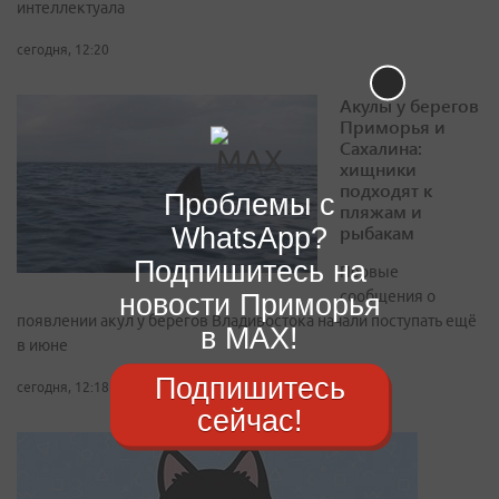
интеллектуала
сегодня, 12:20
Акулы у берегов
Приморья и
Сахалина:
хищники
подходят к
Проблемы с
пляжам и
WhatsApp?
рыбакам
Подпишитесь на
Первые
новости Приморья
сообщения о
появлении акул у берегов Владивостока начали поступать ещё
в MAX!
в июне
Подпишитесь
сегодня, 12:18
сейчас!