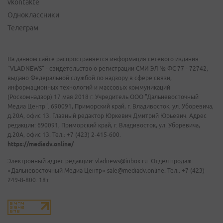
vkontakte
Одноклассники
Телеграм
На данном сайте распространяется информация сетевого издания
"VLADNEWS" - свидетельство о регистрации СМИ ЭЛ № ФС 77 - 72742,
выдано Федеральной службой по надзору в сфере связи,
информационных технологий и массовых коммуникаций
(Роскомнадзор) 17 мая 2018 г. Учредитель ООО "Дальневосточный
Медиа Центр". 690091, Приморский край, г. Владивосток, ул. Уборевича,
д.20А, офис 13. Главный редактор Юркевич Дмитрий Юрьевич. Адрес
редакции: 690091, Приморский край, г. Владивосток, ул. Уборевича,
д.20А, офис 13. Тел.: +7 (423) 2-415-600.
https://mediadv.online/
Электронный адрес редакции: vladnews@inbox.ru. Отдел продаж
«Дальневосточный Медиа Центр» sale@mediadv.online. Тел.: +7 (423)
249-8-800. 18+