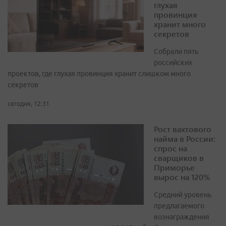
глухая
провинция
хранит много
секретов
Собрали пять
российских
проектов, где глухая провинция хранит слишком много
секретов
сегодня, 12:31
Рост вахтового
найма в России:
спрос на
сварщиков в
Приморье
вырос на 120%
Средний уровень
предлагаемого
вознаграждения