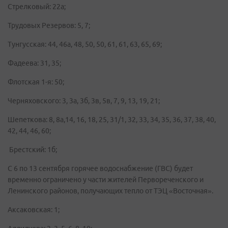
Стрелковый: 22а;
Трудовых Резервов: 5, 7;
Тунгусская: 44, 46а, 48, 50, 50, 61, 61, 63, 65, 69;
Фадеева: 31, 35;
Флотская 1-я: 50;
Черняховского: 3, 3а, 3б, 3в, 5в, 7, 9, 13, 19, 21;
Шепеткова: 8, 8а,14, 16, 18, 25, 31/1, 32, 33, 34, 35, 36, 37, 38, 40,
42, 44, 46, 60;
Брестский: 1б;
C 6 по 13 сентября горячее водоснабжение (ГВС) будет
временно ограничено у части жителей Первореченского и
Ленинского районов, получающих тепло от ТЭЦ «Восточная».
Аксаковская: 1;