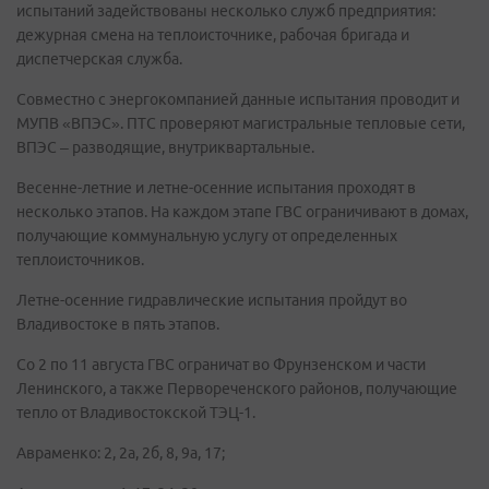
испытаний задействованы несколько служб предприятия:
дежурная смена на теплоисточнике, рабочая бригада и
диспетчерская служба.
Совместно с энергокомпанией данные испытания проводит и
МУПВ «ВПЭС». ПТС проверяют магистральные тепловые сети,
ВПЭС – разводящие, внутриквартальные.
Весенне-летние и летне-осенние испытания проходят в
несколько этапов. На каждом этапе ГВС ограничивают в домах,
получающие коммунальную услугу от определенных
теплоисточников.
Летне-осенние гидравлические испытания пройдут во
Владивостоке в пять этапов.
Со 2 по 11 августа ГВС ограничат во Фрунзенском и части
Ленинского, а также Первореченского районов, получающие
тепло от Владивостокской ТЭЦ-1.
Авраменко: 2, 2а, 2б, 8, 9а, 17;