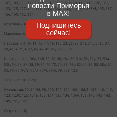
107, 109, 111, 111а, 113, 114, 115, 116, 117д, 118, 119, 120, 121,
новости Приморья
123, 125, 127, 129, 131, 131у, 133/1, 133/2, 133/3, 133/4, 135, 137,
в MAX!
156, 160, 162, 164;
Подпишитесь
Круговая 2-я: 12, 14;
сейчас!
Марченко: 6, 15, 32;
Народный: 4, 4у, 11, 15, 17, 19, 19у, 23, 25, 27, 27а, 31, 33, 35, 37,
39, 41, 43/1, 43/2, 45, 47, 49, 51, 53, 55, 57;
Некрасовская: 36а, 36б, 38, 46, 48, 48а, 50, 51в, 52, 52у, 53, 53а,
53б, 54, 55, 57, 58, 59, 61, 70, 72, 74, 76, 76а, 82, 84, 86, 88, 88а, 90,
92, 94, 96, 96/2, 96/3, 96/4, 96/5, 98, 98а, 122;
Некрасовский: 24;
Океанский: 90, 94, 96, 98, 100, 102, 104, 106, 106/1, 108, 110, 112,
123, 123б, 125, 131в, 133, 134, 135, 136, 136у, 138, 140, 142, 143,
149, 151, 155;
Острякова: 6;