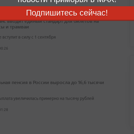
Подпишитесь сейчас!
нс вводит единый стандарт для билетов на
сы и трамваи
вступит в силу с 1 сентября
00:26
ьная пенсия в России выросла до 16,6 тысячи
выплата увеличилась примерно на тысячу рублей
01:28