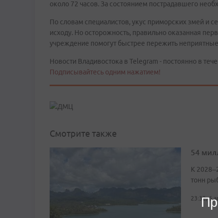
около 72 часов. За состоянием пострадавшего необ
По словам специалистов, укус приморских змей и с
исходу. Но осторожность, правильно оказанная пе
учреждение помогут быстрее пережить неприятны
Новости Владивостока в Telegram - постоянно в тече
Подписывайтесь одним нажатием!
Смотрите также
54 мил
К 2028–
тонн ры
Пр
23:32, 6 