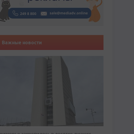
Важные новости
риморье закрепилось в десятке лучших