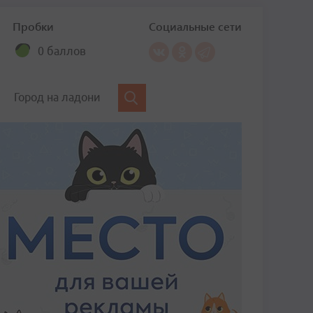
Пробки
Социальные сети
0 баллов
Город на ладони