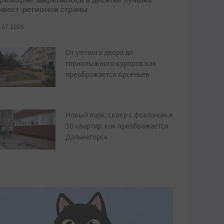
нвест-регионов страны
.07.2026
От уютного двора до
горнолыжного курорта: как
преображается Арсеньев
Новый парк, сквер с фонтаном и
50 квартир: как преображается
Дальнегорск