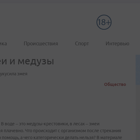
ика
Происшествия
Спорт
Интервью
и и медузы
 укусила змея
Общество
 воде – это медузы-крестовики, в лесах – змеи
 плачевно. Что происходит с организмом после стрекания
 помощь, а чего категорически делать нельзя? В материале