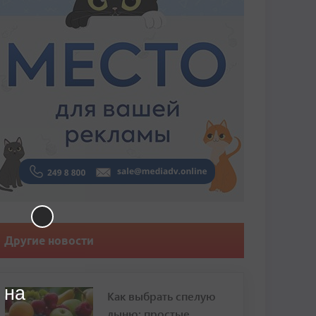
Другие новости
 на
Как выбрать спелую
дыню: простые