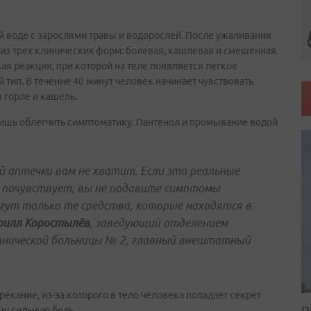
й воде с зарослями травы и водорослей. После ужаливания
 из трех клинических форм: болевая, кашлевая и смешенная.
ая реакция, при которой на теле появляется легкое
 тип. В течение 40 минут человек начинает чувствовать
 горле и кашель.
лишь облегчить симптоматику. Пантенол и промывание водой
 аптечки вам не хватит. Если это реальные
о почувствует, вы не подавите симптомы
ут только те средства, которые находятся в
рилл Коростылёв
, заведующий отделением
инической больницы № 2, главный внештатный
рекание, из-за которого в тело человека попадает секрет
П
му сильную боль.