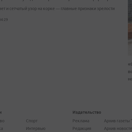
вет и сетчатый узор на корке — главные признаки зрелости
04:29
«
в
н
и
Издательство
во
Спорт
Реклама
Архив газеты 
ка
Интервью
Редакция
Архив новост