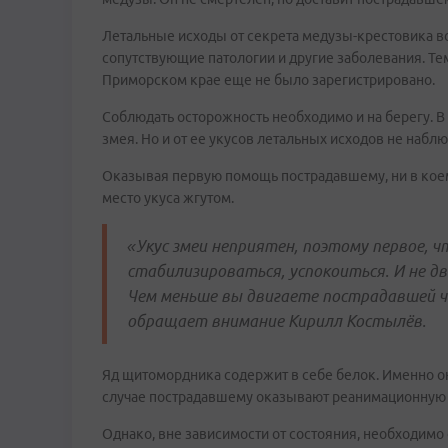
Летальные исходы от секрета медузы-крестовика во
сопутствующие патологии и другие заболевания. Те
Приморском крае еще не было зарегистрировано.
Соблюдать осторожность необходимо и на берегу. 
змея. Но и от ее укусов летальных исходов не набл
Оказывая первую помощь пострадавшему, ни в коем 
место укуса жгутом.
«Укус змеи неприятен, поэтому первое, 
стабилизироваться, успокоиться. И не дв
Чем меньше вы двигаете пострадавшей ча
обращает внимание Кирилл Костылёв.
Яд щитомордника содержит в себе белок. Именно о
случае пострадавшему оказывают реанимационную
Однако, вне зависимости от состояния, необходимо 