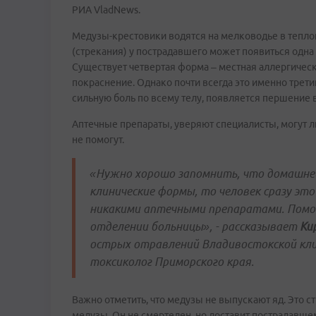
РИА VladNews.
Медузы-крестовики водятся на мелководье в тепло
(стрекания) у пострадавшего может появиться одна
Существует четвертая форма – местная аллергическ
покраснение. Однако почти всегда это именно третий
сильную боль по всему телу, появляется першение в
Аптечные препараты, уверяют специалисты, могут 
не помогут.
«Нужно хорошо запомнить, что домашней
клинические формы, то человек сразу эт
никакими аптечными препаратами. Помог
отделении больницы», - рассказывает
Ки
острых отравлений Владивостокской кл
токсиколог Приморского края.
Важно отметить, что медузы не выпускают яд. Это ст
медузы. Он не смертелен, но доставит пострадавше