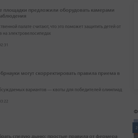
е площадки предложили оборудовать камерами
наблюдения
венной палате считают, что это поможет защитить детей от
в на электровелосипедах
02:31
брнауки могут скорректировать правила приема в
бсуждаемых вариантов — квоты для победителей олимпиад
03:22
Ф
2
брать спелую дыню: простые правила от фермера