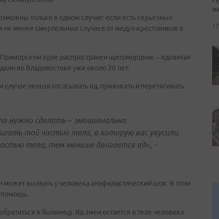
и
зможны только в одном случае: если есть серьезные
17
м не менее смертельных случаев от медуз-крестовиков в
В Приморском крае распространен щитомордник – ядовитая
юдали во Владивостоке уже около 20 лет.
случае нельзя отсасывать яд, прижигать и перетягивать
что нужно сделать – эмоционально
игать той частью тела, в которую вас укусили.
стью тела, тем меньше двигается яд», -
н может вызвать у человека анафилактический шок. В этом
 помощь.
обратиться в больницу. Яд змеи остается в теле человека