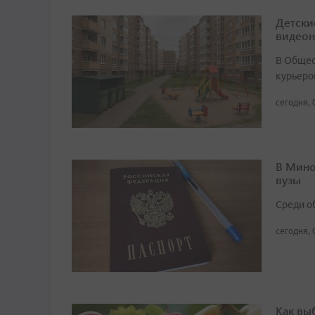
Детски
видео
В Общест
курьеро
сегодня, 
В Мино
вузы
Среди о
сегодня, 
Как вы