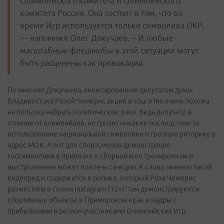
Олимпийского комитета и Олимпийского
комитета России. Она состоит в том, что во
время Игр используется только символика ОКР,
— напомнил Олег Докучаев. – И любые
масштабные флешмобы в этой ситуации могут
быть расценены как провокация.
По мнению Докучаева, анонсированная депутатом думы
Владивостока Розой Чемерис акция в соцсетях очень похожа
на попытку набрать политические очки. Ведь депутату, в
отличие от олимпийцев, не грозят никакие последствия за
использование национальной символики и грозную риторику в
адрес МОК. А вот для спортсменов демонстрация
госсимволики в привязке к сборной и ее тренировкам и
выступлениям может повлечь санкции. К слову, именно такой
видеоряд и содержится в ролике, который Роза Чемерис
разместила в своем Instagram (12+): там демонстрируются
спортивные объекты в Приморском крае и кадры с
прибывшими в регион участниками Олимпийских Игр.