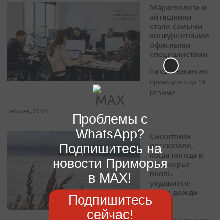
Маркетологи и
айтишники
стали самыми
конкурентными
офисными
специалистами
На одну вакансию
приходится до 19
резюме
сегодня, 20:04
Проблемы с
WhatsApp?
Синоптики
рассказали,
Подпишитесь на
когда погода в
новости Приморья
Приморье
вновь
в MAX!
ухудшится:
ждем дожди
Подпишитесь
Самым
сейчас!