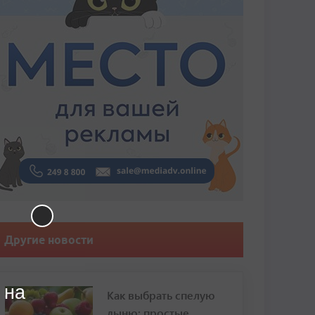
Другие новости
 на
Как выбрать спелую
дыню: простые