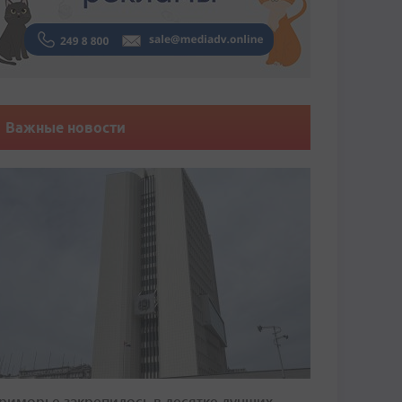
Важные новости
риморье закрепилось в десятке лучших