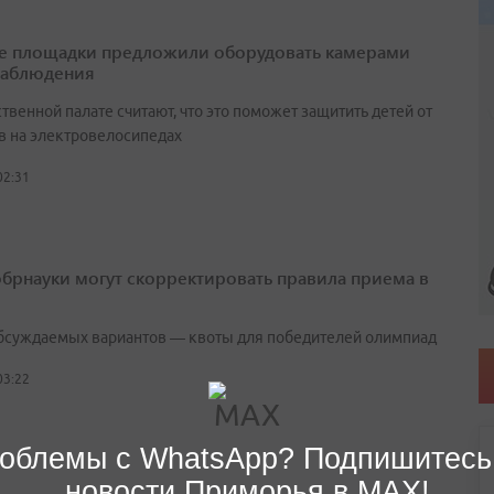
е площадки предложили оборудовать камерами
наблюдения
венной палате считают, что это поможет защитить детей от
в на электровелосипедах
02:31
брнауки могут скорректировать правила приема в
бсуждаемых вариантов — квоты для победителей олимпиад
03:22
облемы с WhatsApp? Подпишитесь
новости Приморья в MAX!