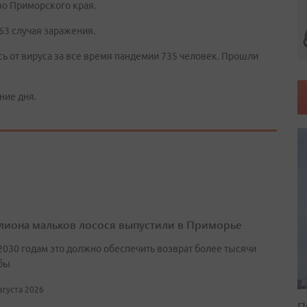
во Приморского края.
63 случая заражения.
сь от вируса за все время пандемии 735 человек. Прошли
ние дня.
лиона мальков лосося выпустили в Приморье
2030 годам это должно обеспечить возврат более тысячи
бы
августа 2026
П