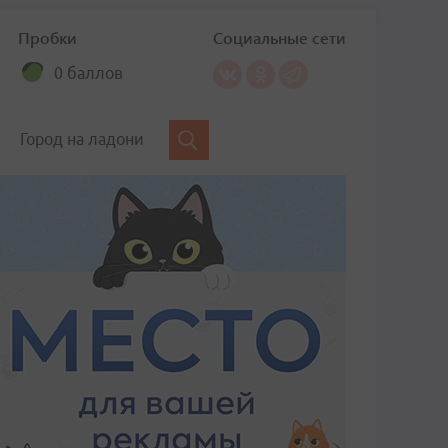
Пробки
Социальные сети
0 баллов
Город на ладони