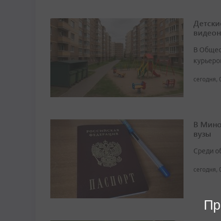
Детски
видео
В Общест
курьеро
сегодня, 
В Мино
вузы
Среди о
сегодня, 
Пр