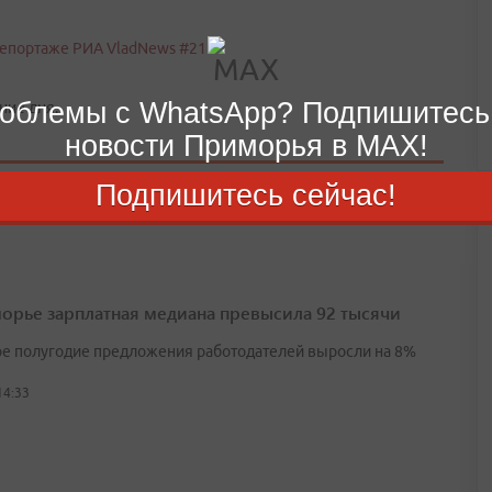
облемы с WhatsApp? Подпишитесь
ние дня.
новости Приморья в MAX!
Подпишитесь сейчас!
орье зарплатная медиана превысила 92 тысячи
ое полугодие предложения работодателей выросли на 8%
14:33