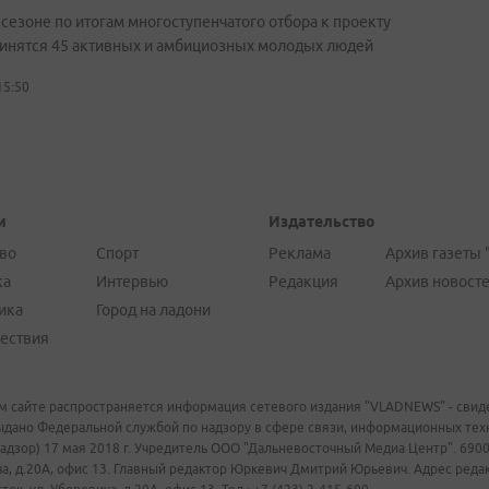
 сезоне по итогам многоступенчатого отбора к проекту
инятся 45 активных и амбициозных молодых людей
15:50
и
Издательство
во
Спорт
Реклама
Архив газеты 
ка
Интервью
Редакция
Архив новост
ика
Город на ладони
ествия
м сайте распространяется информация сетевого издания "VLADNEWS" - свиде
ыдано Федеральной службой по надзору в сфере связи, информационных те
адзор) 17 мая 2018 г. Учредитель ООО "Дальневосточный Медиа Центр". 69009
а, д.20А, офис 13. Главный редактор Юркевич Дмитрий Юрьевич. Адрес редакц