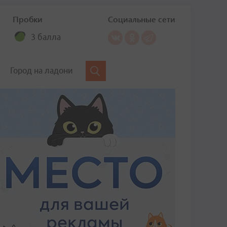
Пробки
Социальные сети
3 балла
Город на ладони