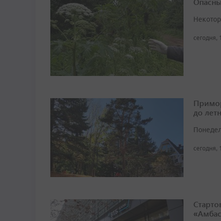
Опасны
Некотор
сегодня, 
Примор
до лет
Понедел
сегодня, 
Старто
«Амбас