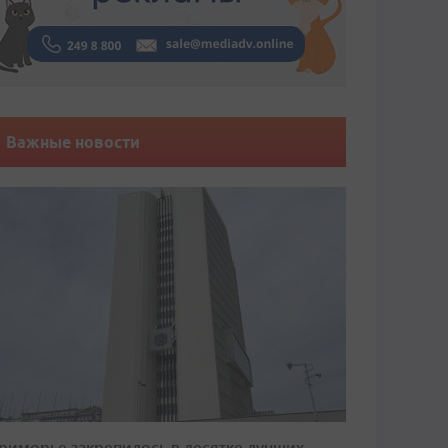
Важные новости
риморье закрепилось в десятке лучших