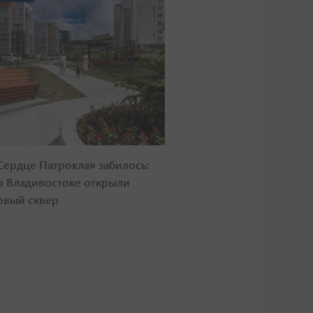
Сердце Патрокла» забилось:
о Владивостоке открыли
овый сквер