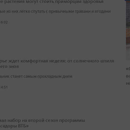
е растения могут стоить приморцам здоровья
ые из них легко спутать с привычными травами и ягодами
16:02
ье ждет комфортная неделя: от солнечного штиля
него зноя
«
в
ьник станет самым прохладным днем
н
14:51
вал набор на второй сезон программы
садоры ВТБ»