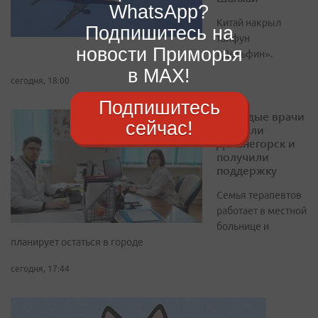
WhatsApp?
Китай накрыл
Подпишитесь на
тайфун
новости Приморья
«Дельфин».
в MAX!
сегодня, 18:00
Подпишитесь
Молодые врачи
сейчас!
выбрали
Дальнегорск и
получили
поддержку
Семья терапевтов
работает в местной
больнице и
планирует остаться в городе
сегодня, 17:44