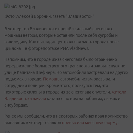
Фото: Алексей Воронин, газета "Владивосток"
В четверг во Владивостоке прошёл сильный снегопад с
мощным ветром, которые оставили после себя сугробы и
гололедицу. Как выглядит центральная часть города после
циклона – в фоторепортаже РИА VladNews.
Напомним, что в городе из-за снегопада было ограничено
передвижение большегрузного транспорта и закрыт спуск по
улице Капитана Шефнера. Но автомобили застревали на других
подъемах в городе.
Помощь
автомобилистам оказывали
сотрудники полиции. Кроме этого, пользуясь тем, что
некоторые склоны в городе из-за снегопада опустели,
жители
Владивостока начали
кататься по ним на тюбингах, лыжах и
сноубордах.
Ранее мы сообщали, что в некоторых районах края количество
выпавших в четверг осадков
превысило месячную норму
.