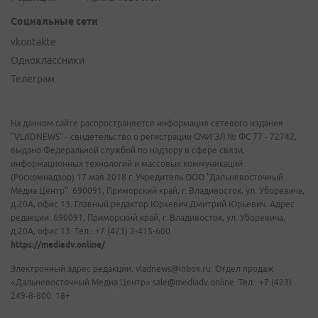
Социальные сети
vkontakte
Одноклассники
Телеграм
На данном сайте распространяется информация сетевого издания
"VLADNEWS" - свидетельство о регистрации СМИ ЭЛ № ФС 77 - 72742,
выдано Федеральной службой по надзору в сфере связи,
информационных технологий и массовых коммуникаций
(Роскомнадзор) 17 мая 2018 г. Учредитель ООО "Дальневосточный
Медиа Центр". 690091, Приморский край, г. Владивосток, ул. Уборевича,
д.20А, офис 13. Главный редактор Юркевич Дмитрий Юрьевич. Адрес
редакции: 690091, Приморский край, г. Владивосток, ул. Уборевича,
д.20А, офис 13. Тел.: +7 (423) 2-415-600.
https://mediadv.online/
Электронный адрес редакции: vladnews@inbox.ru. Отдел продаж
«Дальневосточный Медиа Центр» sale@mediadv.online. Тел.: +7 (423)
249-8-800. 18+