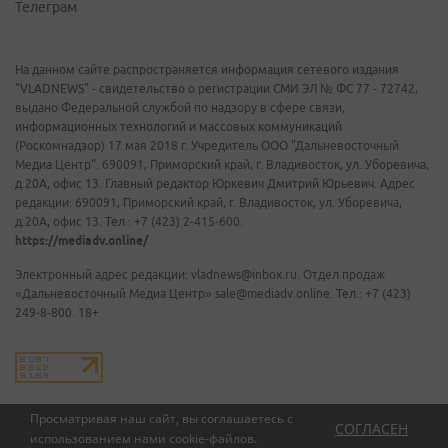
Телеграм
На данном сайте распространяется информация сетевого издания
"VLADNEWS" - свидетельство о регистрации СМИ ЭЛ № ФС 77 - 72742,
выдано Федеральной службой по надзору в сфере связи,
информационных технологий и массовых коммуникаций
(Роскомнадзор) 17 мая 2018 г. Учредитель ООО "Дальневосточный
Медиа Центр". 690091, Приморский край, г. Владивосток, ул. Уборевича,
д.20А, офис 13. Главный редактор Юркевич Дмитрий Юрьевич. Адрес
редакции: 690091, Приморский край, г. Владивосток, ул. Уборевича,
д.20А, офис 13. Тел.: +7 (423) 2-415-600.
https://mediadv.online/
Электронный адрес редакции: vladnews@inbox.ru. Отдел продаж
«Дальневосточный Медиа Центр» sale@mediadv.online. Тел.: +7 (423)
249-8-800. 18+
Просматривая наш сайт, вы соглашаетесь с
СОГЛАСЕН
использованием нами
cookie-файлов
.