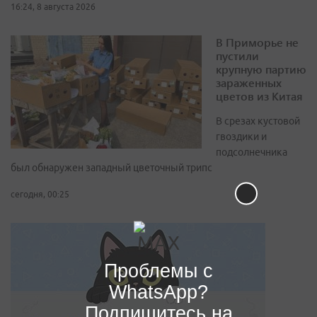
16:24, 8 августа 2026
В Приморье не
пустили
крупную партию
зараженных
цветов из Китая
В срезах кустовой
гвоздики и
подсолнечника
был обнаружен западный цветочный трипс
сегодня, 00:25
Проблемы с
WhatsApp?
Подпишитесь на