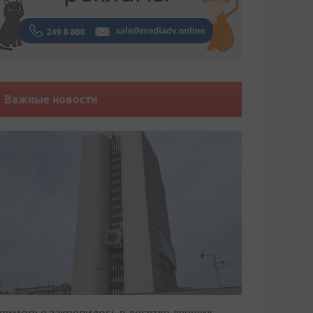
Важные новости
риморье закрепилось в десятке лучших