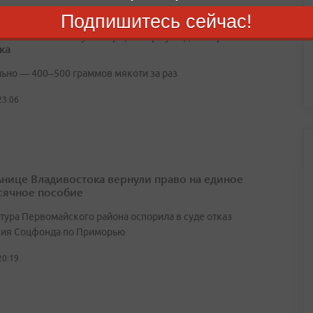
Подпишитесь сейчас!
азвала безопасную порцию арбуза для взрослого
ка
ьно — 400–500 граммов мякоти за раз
23:06
нице Владивостока вернули право на единое
ячное пособие
тура Первомайского района оспорила в суде отказ
ия Соцфонда по Приморью
20:19