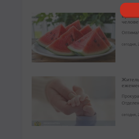
Врач н
челове
Оптимал
сегодня, 
Житель
ежемес
Прокура
Отделен
сегодня, 