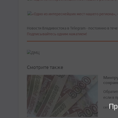
Новости Владивостока в Telegram - постоянно в тече
Подписывайтесь одним нажатием!
Смотрите также
Минтру
сохран
Обратит
если в 
Пр
сегодня, 