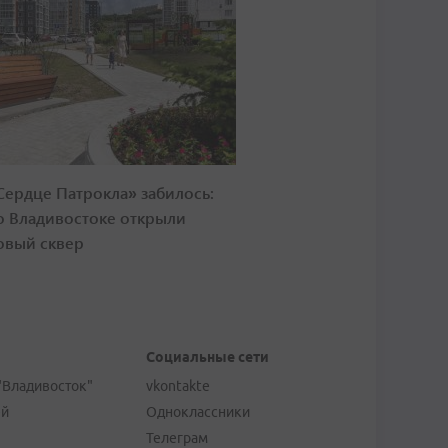
Сердце Патрокла» забилось:
о Владивостоке открыли
овый сквер
Социальные сети
"Владивосток"
vkontakte
ей
Одноклассники
Телеграм