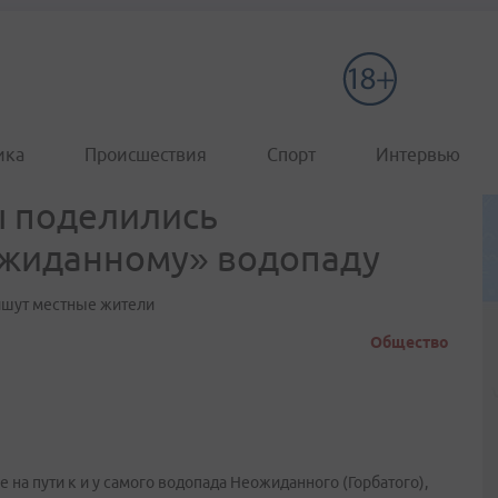
ика
Происшествия
Спорт
Интервью
ы поделились
ожиданному» водопаду
пишут местные жители
Общество
на пути к и у самого водопада Неожиданного (Горбатого),