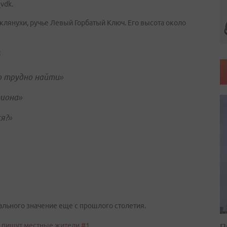
vdk.
клянухи, ручье Левый Горбатый Ключ. Его высота около
:
о трудно найти»
гиона»
я?»
льного значение еще с прошлого столетия.
П