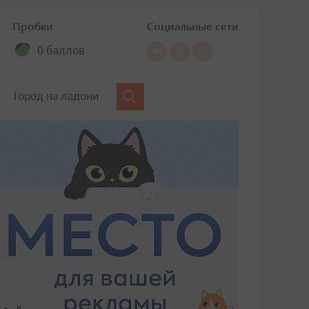
Пробки
Социальные сети
0 баллов
Город на ладони