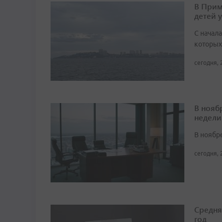
В Прим
детей 
С начала
которых
сегодня, 
В нояб
недели
В ноябре
сегодня, 
Средня
год