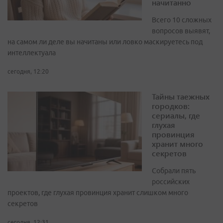
начитанно
Всего 10 сложных
вопросов выявят,
на самом ли деле вы начитаны или ловко маскируетесь под
интеллектуала
сегодня, 12:20
Тайны таежных
городков:
сериалы, где
глухая
провинция
хранит много
секретов
Собрали пять
российских
проектов, где глухая провинция хранит слишком много
секретов
сегодня, 12:31