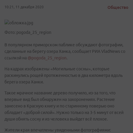
10:21, 11 декабря 2020
Общество
Фото: pogoda_25_region
В популярном приморском паблике обсуждают фотографии,
сделанные на берегу озера Ханка, сообщает РИА VladNews со
ссылкой на
@pogoda_25_region
.
На кадрах изображены «Могильные сосны», которые
раскинулись рощей протяженностью в два километра вдоль
берега озера Ханки.
Такое мрачное название дерево получило, из-за того, что
впервые вид был обнаружен на захоронениях. Растение
занесено в Красную книгу и по старинному поверью оно
обладает «доброй силой». Нужно только на 3-5 минут от всей
души обнять сосну и из человека выйдет всё плохое.
Жители края впечатлены увиденными фотографиями: