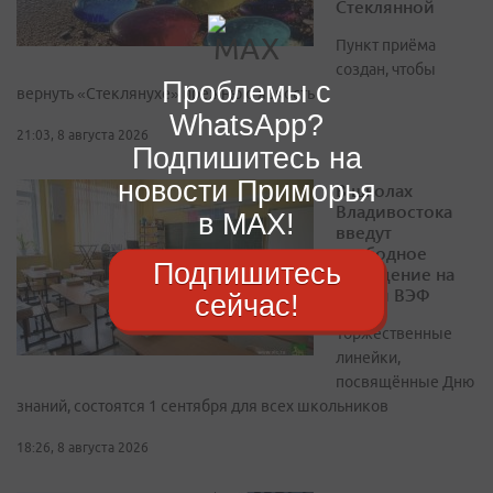
Стеклянной
Пункт приёма
создан, чтобы
Проблемы с
вернуть «Стеклянухе» прежнюю яркость
WhatsApp?
21:03, 8 августа 2026
Подпишитесь на
новости Приморья
В школах
Владивостока
в MAX!
введут
свободное
Подпишитесь
посещение на
время ВЭФ
сейчас!
Торжественные
линейки,
посвящённые Дню
знаний, состоятся 1 сентября для всех школьников
18:26, 8 августа 2026