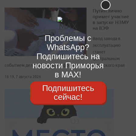
Путин лично
примет участие
в запуске НЗМУ
на ВЭФ
Проблемы с
Ввод завода в
WhatsApp?
эксплуатацию
станет
Подпишитесь на
центральным
новости Приморья
событием деловой повестки форума для Приморского края
в MAX!
16:19, 7 августа 2026
Подпишитесь
сейчас!