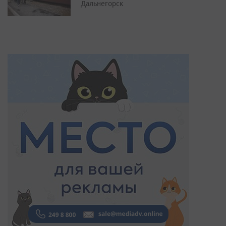
Дальнегорск