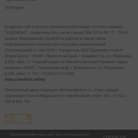
Телеграм
На данном сайте распространяется информация сетевого издания
"VLADNEWS" - свидетельство о регистрации СМИ ЭЛ № ФС 77 - 72742,
выдано Федеральной службой по надзору в сфере связи,
информационных технологий и массовых коммуникаций
(Роскомнадзор) 17 мая 2018 г. Учредитель ООО "Дальневосточный
Медиа Центр". 690091, Приморский край, г. Владивосток, ул. Уборевича,
д.20А, офис 13. Главный редактор Юркевич Дмитрий Юрьевич. Адрес
редакции: 690091, Приморский край, г. Владивосток, ул. Уборевича,
д.20А, офис 13. Тел.: +7 (423) 2-415-600.
https://mediadv.online/
Электронный адрес редакции: vladnews@inbox.ru. Отдел продаж
«Дальневосточный Медиа Центр» sale@mediadv.online. Тел.: +7 (423)
249-8-800. 18+
Просматривая наш сайт, вы соглашаетесь с
СОГЛАСЕН