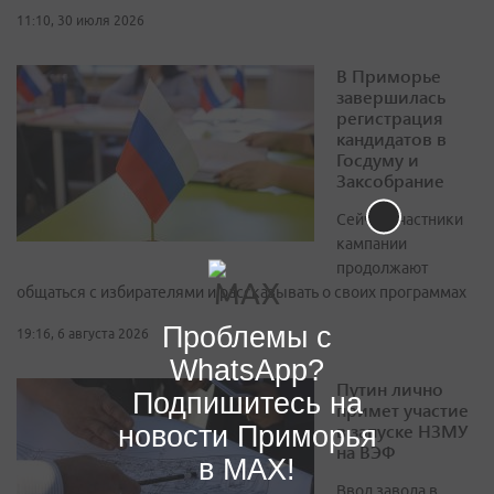
11:10, 30 июля 2026
В Приморье
завершилась
регистрация
кандидатов в
Госдуму и
Заксобрание
Сейчас участники
кампании
продолжают
общаться с избирателями и рассказывать о своих программах
Проблемы с
19:16, 6 августа 2026
WhatsApp?
Путин лично
Подпишитесь на
примет участие
в запуске НЗМУ
новости Приморья
на ВЭФ
в MAX!
Ввод завода в