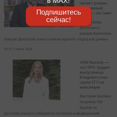
в MAX!
читает роман,
где главный
Подпишитесь
герой – он сам»
сейчас!
Глава города
рассказал о
романе Валентина
Пикуля, флотской семье и новом проекте «Город как роман»
14:37, 3 июля 2026
«100 баллов —
это 99% труда»:
выпускница
Владивостока
сдала ЕГЭ на
максимум
Виктория Куклина
получила 100
баллов по
русскому языку и собирается поступать в медицинский