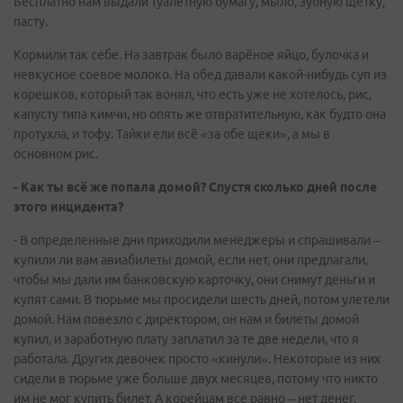
Бесплатно нам выдали туалетную бумагу, мыло, зубную щетку,
пасту.
Кормили так себе. На завтрак было варёное яйцо, булочка и
невкусное соевое молоко. На обед давали какой-нибудь суп из
корешков, который так вонял, что есть уже не хотелось, рис,
капусту типа кимчи, но опять же отвратительную, как будто она
протухла, и тофу. Тайки ели всё «за обе щеки», а мы в
основном рис.
- Как ты всё же попала домой? Спустя сколько дней после
этого инцидента?
- В определенные дни приходили менеджеры и спрашивали –
купили ли вам авиабилеты домой, если нет, они предлагали,
чтобы мы дали им банковскую карточку, они снимут деньги и
купят сами. В тюрьме мы просидели шесть дней, потом улетели
домой. Нам повезло с директором, он нам и билеты домой
купил, и заработную плату заплатил за те две недели, что я
работала. Других девочек просто «кинули». Некоторые из них
сидели в тюрьме уже больше двух месяцев, потому что никто
им не мог купить билет. А корейцам все равно – нет денег,