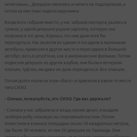
нелегально... Девушки смеялись и ничего не подозревали, а
потом на них тоже надели наручники.
Когда всех собрали вместе, у нас забрали паспорта, рылись в
сумках, у одной девушки украли зарплату, которую она
получила в тот день. Хорошо, что нам дали хотя бы
переодеться. Нас вывели из здания и посадили в маленькие
автобусы, привезли в другое место и пересадили в большой
автобус, весь в решётках, как в американских фильмах. Потом
подвезли девушек из других клубов, они были в вечерних
платьях, туфлях, им даже не дали переодеться. Все плакали…
Потом долго ехали на этом «басе» и приехали в какое-то место
типа СИЗО.
- Опиши, пожалуйста, это СИЗО. Где вас держали?
- Сначала у нас забрали все вещи, кроме денег, и выдали
зелёную робу, похожую на спортивный костюм. Потом
поместили в комнату площадью около 30 квадратных метров,
где было 30 человек, из них 20 девушек из Таиланда. Они