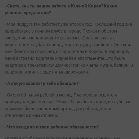
- Света, как ты нашла работу в Южной Корее? Какие
условия предлагали?
- Моя подруга там работает уже второй год. Последний год она
проработала в ночном клубе в городе Пхохан и об этом
заведении очень хорошо отзывалась. Она связалась с
директором клуба по поводу моего трудоустройства. Он купил
мне билеты за свой счет, и я прилетела в Корею. В аэропорту
меня встретил водитель и привёз в апартаменты. Это была
квартира в трехэтажном домике: три комнаты, кухня, балкон. В
квартире я жила с еще пятью девочками.
- А какую зарплату тебе обещали?
- Около 60 тысяч рублей в месяц. Планировалось, что я
пробуду там два месяца. Жилье было бесплатное, в клубе нас
кормили, было очень комфортно, да и работодатели
относились к нам отлично.
- Что входило в твои рабочие обязанности?
- Когда в клуб приходили гости, в основном корейцы, мы