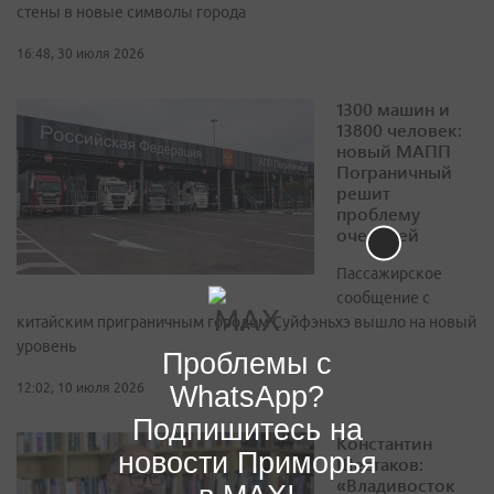
стены в новые символы города
16:48, 30 июля 2026
1300 машин и
13800 человек:
новый МАПП
Пограничный
решит
проблему
очередей
Пассажирское
сообщение с
китайским приграничным городом Суйфэньхэ вышло на новый
уровень
Проблемы с
WhatsApp?
12:02, 10 июля 2026
Подпишитесь на
Константин
новости Приморья
Шестаков:
«Владивосток