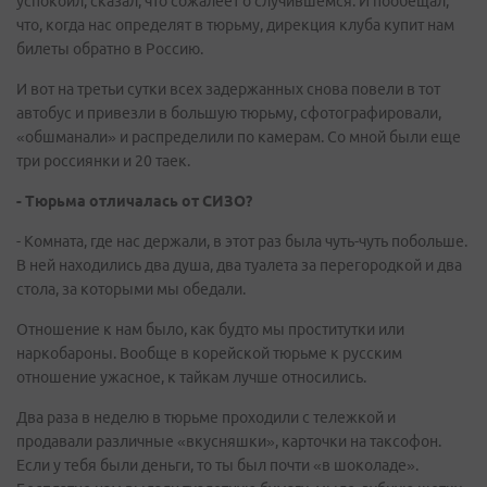
успокоил, сказал, что сожалеет о случившемся. И пообещал,
что, когда нас определят в тюрьму, дирекция клуба купит нам
билеты обратно в Россию.
И вот на третьи сутки всех задержанных снова повели в тот
автобус и привезли в большую тюрьму, сфотографировали,
«обшманали» и распределили по камерам. Со мной были еще
три россиянки и 20 таек.
- Тюрьма отличалась от СИЗО?
- Комната, где нас держали, в этот раз была чуть-чуть побольше.
В ней находились два душа, два туалета за перегородкой и два
стола, за которыми мы обедали.
Отношение к нам было, как будто мы проститутки или
наркобароны. Вообще в корейской тюрьме к русским
отношение ужасное, к тайкам лучше относились.
Два раза в неделю в тюрьме проходили с тележкой и
продавали различные «вкусняшки», карточки на таксофон.
Если у тебя были деньги, то ты был почти «в шоколаде».