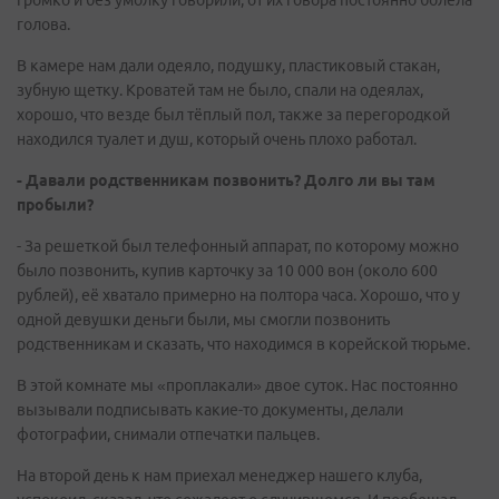
громко и без умолку говорили, от их говора постоянно болела
голова.
В камере нам дали одеяло, подушку, пластиковый стакан,
зубную щетку. Кроватей там не было, спали на одеялах,
хорошо, что везде был тёплый пол, также за перегородкой
находился туалет и душ, который очень плохо работал.
- Давали родственникам позвонить?
Долго ли вы там
пробыли?
- За решеткой был телефонный аппарат, по которому можно
было позвонить, купив карточку за 10 000 вон (около 600
рублей), её хватало примерно на полтора часа. Хорошо, что у
одной девушки деньги были, мы смогли позвонить
родственникам и сказать, что находимся в корейской тюрьме.
В этой комнате мы «проплакали» двое суток. Нас постоянно
вызывали подписывать какие-то документы, делали
фотографии, снимали отпечатки пальцев.
На второй день к нам приехал менеджер нашего клуба,