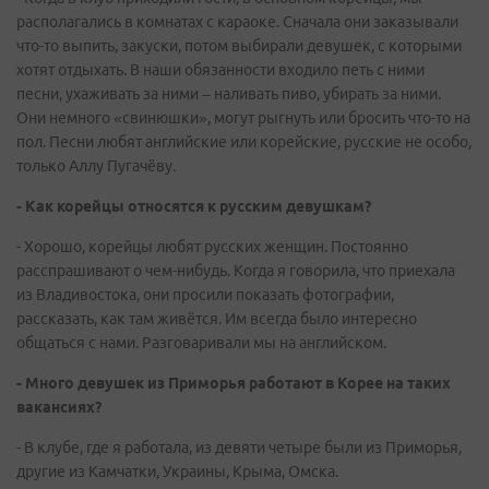
располагались в комнатах с караоке. Сначала они заказывали
что-то выпить, закуски, потом выбирали девушек, с которыми
хотят отдыхать. В наши обязанности входило петь с ними
песни, ухаживать за ними – наливать пиво, убирать за ними.
Они немного «свинюшки», могут рыгнуть или бросить что-то на
пол. Песни любят английские или корейские, русские не особо,
только Аллу Пугачёву.
- Как корейцы относятся к русским девушкам?
- Хорошо, корейцы любят русских женщин. Постоянно
расспрашивают о чем-нибудь. Когда я говорила, что приехала
из Владивостока, они просили показать фотографии,
рассказать, как там живётся. Им всегда было интересно
общаться с нами. Разговаривали мы на английском.
- Много девушек из Приморья работают в Корее на таких
вакансиях?
- В клубе, где я работала, из девяти четыре были из Приморья,
другие из Камчатки, Украины, Крыма, Омска.