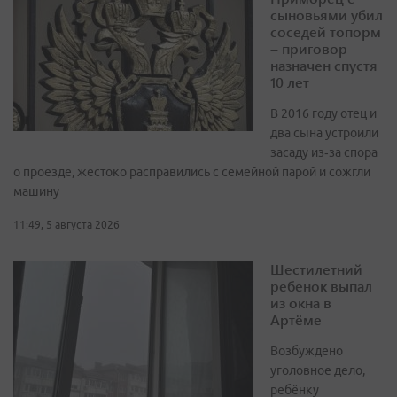
сыновьями убил
соседей топорм
– приговор
назначен спустя
10 лет
В 2016 году отец и
два сына устроили
засаду из‑за спора
о проезде, жестоко расправились с семейной парой и сожгли
машину
11:49, 5 августа 2026
Шестилетний
ребенок выпал
из окна в
Артёме
Возбуждено
уголовное дело,
ребёнку