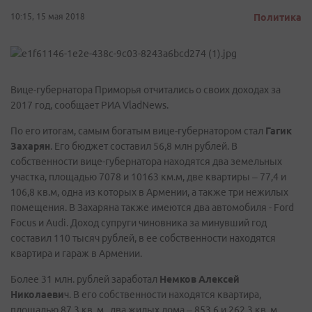
10:15, 15 мая 2018
Политика
Вице-губернатора Приморья отчитались о своих доходах за
2017 год, сообщает РИА VladNews.
По его итогам, самым богатым вице-губернатором стал
Гагик
Захарян
. Его бюджет составил 56,8 млн рублей. В
собственности вице-губернатора находятся два земельных
участка, площадью 7078 и 10163 км.м, две квартиры – 77,4 и
106,8 кв.м, одна из которых в Армении, а также три нежилых
помещения. В Захаряна также имеются два автомобиля - Ford
Focus и Audi. Доход супруги чиновника за минувший год
составил 110 тысяч рублей, в ее собственности находятся
квартира и гараж в Армении.
Более 31 млн. рублей заработал
Немков Алексей
Николаеви
ч. В его собственности находятся квартира,
площадью 87,3 кв. м., два жилых дома – 853,6 и 262,3 кв. м.,