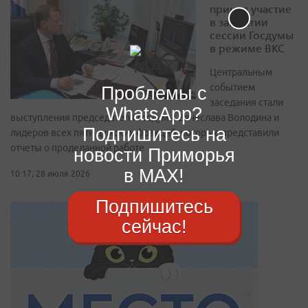
принял участие
в закрытии
сессии Госдумы
в режиме ВКС
Центральным
событием
Проблемы с
заседания стали
WhatsApp?
выступления председателя Госдумы Вячеслава Володина и
Подпишитесь на
лидеров всех пяти думских фракций, которые представили
отчеты о проделанной работе
новости Приморья
в MAX!
10:17, 28 июля 2026
Подпишитесь
сейчас!