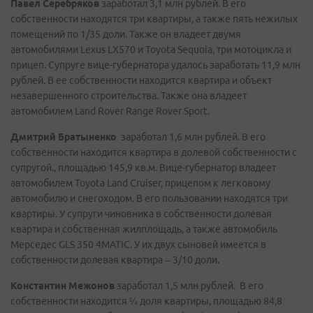
Павел Серебряков
заработал 3,1 млн рублей. В его
собственности находятся три квартиры, а также пять нежилых
помещений по 1/35 доли. Также он владеет двумя
автомобилями Lexus LX570 и Toyota Sequoia, три мотоцикла и
прицеп. Супруге вице-губернатора удалось заработать 11,9 млн
рублей. В ее собственности находится квартира и объект
незавершенного строительства. Также она владеет
автомобилем Land Rover Range Rover Sport.
Дмитрий Братыненко
заработал 1,6 млн рублей. В его
собственности находится квартира в долевой собственности с
супругой., площадью 145,9 кв.м. Вице-губернатор владеет
автомобилем Toyota Land Cruiser, прицепом к легковому
автомобилю и снегоходом. В его пользовании находятся три
квартиры. У супруги чиновника в собственности долевая
квартира и собственная жилплощадь, а также автомобиль
Мерседес GLS 350 4MATIC. У их двух сыновей имеется в
собственности долевая квартира – 3/10 доли.
Константин Межонов
заработал 1,5 млн рублей. В его
собственности находится ¼ доля квартиры, площадью 84,8