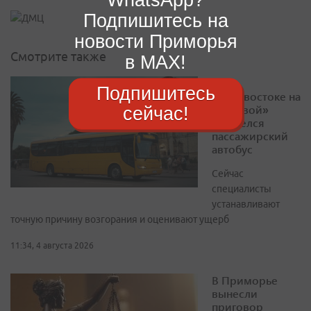
Подпишитесь на
новости Приморья
Смотрите также
в MAX!
Во
Подпишитесь
Владивостоке на
«Луговой»
сейчас!
загорелся
пассажирский
автобус
Сейчас
специалисты
устанавливают
точную причину возгорания и оценивают ущерб
11:34, 4 августа 2026
В Приморье
вынесли
приговор