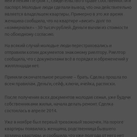
ней и неким Петром Т., свидетельство о праве собственности и
паспорт. Молодые люди сделали вывод, что она действительно
является владельцем квартиры. Примерно в это же время
женщина сообщила, что на квартире «висит» долг по
«коммуналке» - 30 тысяч рублей. Деньги вычли из стоимости
по обоюдному согласию.
На всякий случай молодые люди перестраховались и
отправили копии документов знакомому риелтору. Риелтор
сообщила, что с документами всё в порядке и обременений у
жилплощади нет.
Приняли окончательное решение – брать. Сделка прошла по
всем правилам. Деньги, сейф, ключи, ячейка, расписки.
После получения всех документов молодая семья, уже будучи
собственниками жилья, начала делать ремонт. Сделка
состоялась в апреле 2014.
Уже в ноябре был первый тревожный звоночек. На пороге
квартиры появилась женщина, родственница бывшего
хозяина квартиры, и сообщила, что уже полгода от него нет