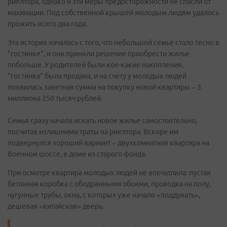
риелтора, однако и эти меры предосторожности не спасли от
махинации. Под собственной крышей молодым людям удалось
прожить всего два года.
Эта история началась с того, что небольшой семье стало тесно в
"гостинке", и они приняли решение приобрести жилье
побольше. У родителей были кое-какие накопления,
"гостинка" была продана, и на счету у молодых людей
появилась заветная сумма на покупку новой квартиры – 3
миллиона 250 тысяч рублей.
Семья сразу начала искать новое жилье самостоятельно,
посчитав излишними траты на риелтора. Вскоре им
подвернулся хороший вариант – двухкомнатная квартира на
Военном шоссе, в доме из старого фонда.
При осмотре квартира молодых людей не впечатлила: пустая
бетонная коробка с ободранными обоями, проводка на полу,
чугунные трубы, окна, с которых уже начало «поддувать»,
дешевая «китайская» дверь.