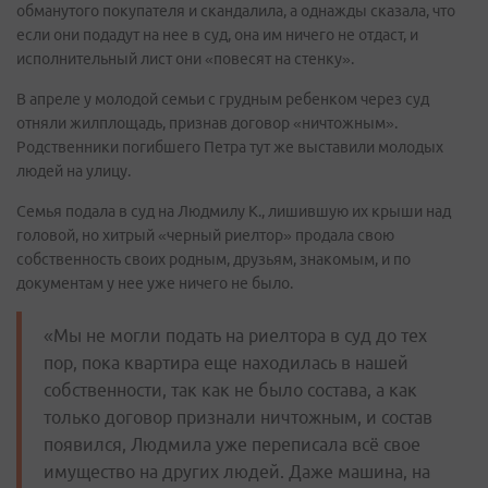
обманутого покупателя и скандалила, а однажды сказала, что
если они подадут на нее в суд, она им ничего не отдаст, и
исполнительный лист они «повесят на стенку».
В апреле у молодой семьи с грудным ребенком через суд
отняли жилплощадь, признав договор «ничтожным».
Родственники погибшего Петра тут же выставили молодых
людей на улицу.
Семья подала в суд на Людмилу К., лишившую их крыши над
головой, но хитрый «черный риелтор» продала свою
собственность своих родным, друзьям, знакомым, и по
документам у нее уже ничего не было.
«Мы не могли подать на риелтора в суд до тех
пор, пока квартира еще находилась в нашей
собственности, так как не было состава, а как
только договор признали ничтожным, и состав
появился, Людмила уже переписала всё свое
имущество на других людей. Даже машина, на