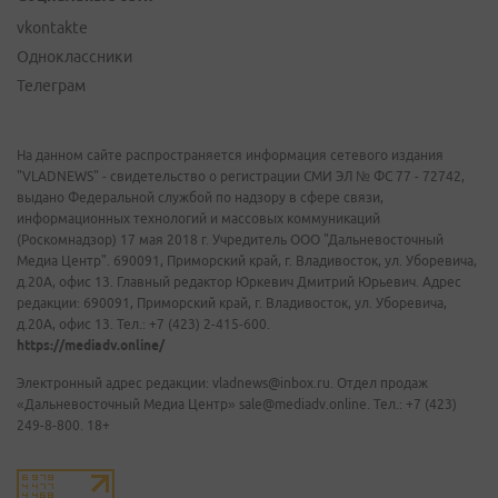
vkontakte
Одноклассники
Телеграм
На данном сайте распространяется информация сетевого издания
"VLADNEWS" - свидетельство о регистрации СМИ ЭЛ № ФС 77 - 72742,
выдано Федеральной службой по надзору в сфере связи,
информационных технологий и массовых коммуникаций
(Роскомнадзор) 17 мая 2018 г. Учредитель ООО "Дальневосточный
Медиа Центр". 690091, Приморский край, г. Владивосток, ул. Уборевича,
д.20А, офис 13. Главный редактор Юркевич Дмитрий Юрьевич. Адрес
редакции: 690091, Приморский край, г. Владивосток, ул. Уборевича,
д.20А, офис 13. Тел.: +7 (423) 2-415-600.
https://mediadv.online/
Электронный адрес редакции: vladnews@inbox.ru. Отдел продаж
«Дальневосточный Медиа Центр» sale@mediadv.online. Тел.: +7 (423)
249-8-800. 18+