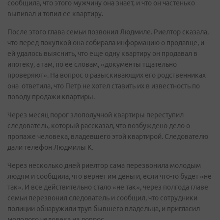
сообщила, что этого мужчину она знает, и что он частенько
выпивал и топил ее квартиру.
После этого глава семьи позвонил Людмиле. Риелтор сказала,
что перед покупкой она собирала информацию о продавце, и
ей удалось выяснить, что еще одну квартиру он продавал в
ипотеку, а там, по ее словам, «документы тщательно
проверяют». На вопрос о разыскивающих его родственниках
она ответила, что Петр не хотел ставить их в известность по
поводу продажи квартиры.
Через месяц порог злополучной квартиры переступил
следователь, который рассказал, что возбуждено дело о
пропаже человека, владевшего этой квартирой. Следователю
дали телефон Людмилы К.
Через несколько дней риелтор сама перезвонила молодым
людям и сообщила, что вернет им деньги, если что-то будет «не
так». И все действительно стало «не так», через полгода главе
семьи перезвонил следователь и сообщил, что сотрудники
полиции обнаружили труп бывшего владельца, и пригласил
молодого человека на допрос.