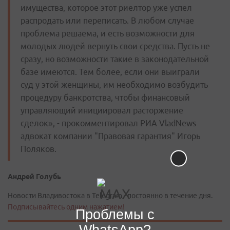
имущества, которое этот риелтор уже успел
распродать или переписать. В любом случае
проблема решаема, и есть возможности для
молодых людей вернуть свои средства. Пусть не
сразу, но возможности такие в законодательной
базе имеются. Тем более, если они выиграли
суд у этой женщины, им необходимо возбудить
процедуру банкротства, чтобы финансовый
управляющий инициировал расторжение
сделок», - прокомментировал РИА VladNews
адвокат компании "Правовая гарантия" Игорь
Поляков.
Андрей Голубь
Новости Владивостока в Telegram - постоянно в течение дня.
Подписывайтесь одним нажатием!
Проблемы с
WhatsApp?