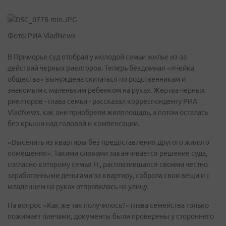
Фото: РИА VladNews
В Приморье суд отобрал у молодой семьи жилье из-за
действий черных риелторов. Теперь бездомная «ячейка
общества» вынуждена скитаться по родственникам и
знакомым с маленьким ребенком на руках. Жертва черных
риелторов - глава семьи - рассказал корреспонденту РИА
VladNews, как они приобрели жилплощадь, а потом осталась
без крыши над головой и компенсации.
«Выселить из квартиры без предоставления другого жилого
помещения». Такими словами заканчивается решение суда,
согласно которому семья Н., расплатившаяся своими честно
заработанными деньгами за квартиру, собрала свои вещи и с
младенцем на руках отправилась на улицу.
На вопрос «Как же так получилось?» глава семейства только
пожимает плечами, документы были проверены у стороннего