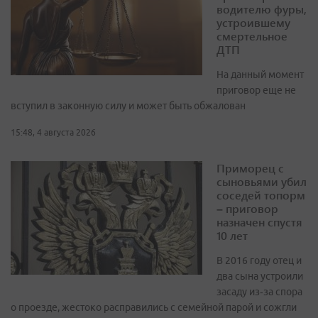
водителю фуры,
устроившему
смертельное
ДТП
На данный момент
приговор еще не
вступил в законную силу и может быть обжалован
15:48, 4 августа 2026
Приморец с
сыновьями убил
соседей топорм
– приговор
назначен спустя
10 лет
В 2016 году отец и
два сына устроили
засаду из‑за спора
о проезде, жестоко расправились с семейной парой и сожгли