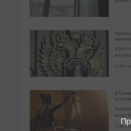
сегодня, 
Примор
назначе
В 2016 г
жестоко
11:49, 5 
В Прим
устрои
На данн
может б
Пр
15:48, 4 