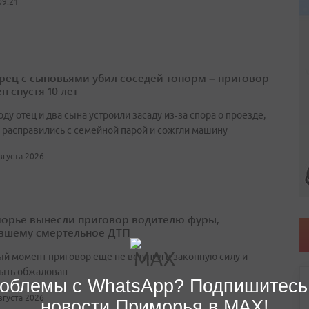
09:21
ец с сыновьями убил соседей топорм – приговор
н спустя 10 лет
оду отец и два сына устроили засаду из‑за спора о проезде,
 расправились с семейной парой и сожгли машину
августа 2026
орье вынесли приговор водителю фуры,
вшему смертельное ДТП
ый момент приговор еще не вступил в законную силу и
ыть обжалован
облемы с WhatsApp? Подпишитесь
августа 2026
новости Приморья в MAX!