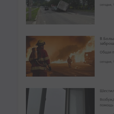
сегодня, 
В Боль
заброш
Общая п
сегодня, 
Шестил
Возбужд
помощь