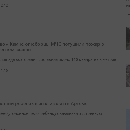
и
12:12
17
шом Камне огнеборцы МЧС потушили пожар в
енном здании
лощадь возгорания составила около 160 квадратных метров
11:16
етний ребенок выпал из окна в Артёме
ено уголовное дело, ребёнку оказывают экстренную