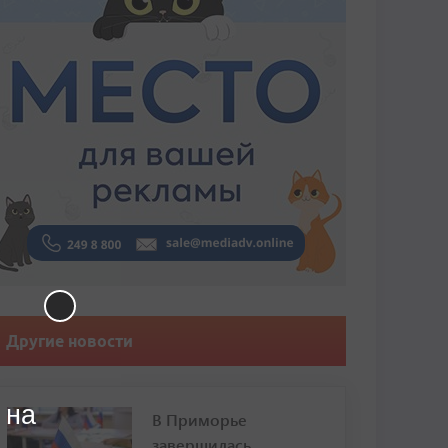
Другие новости
 на
В Приморье
завершилась