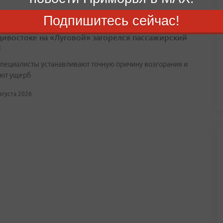
Подпишитесь сейчас!
дивостоке на «Луговой» загорелся пассажирский
с
специалисты устанавливают точную причину возгорания и
ют ущерб
августа 2026