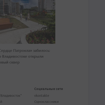
Сердце Патрокла» забилось:
о Владивостоке открыли
овый сквер
Социальные сети
"Владивосток"
vkontakte
ей
Одноклассники