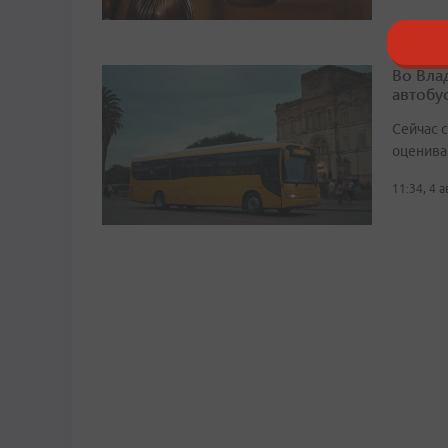
Во Вла
автобу
Сейчас 
оценива
11:34, 4 