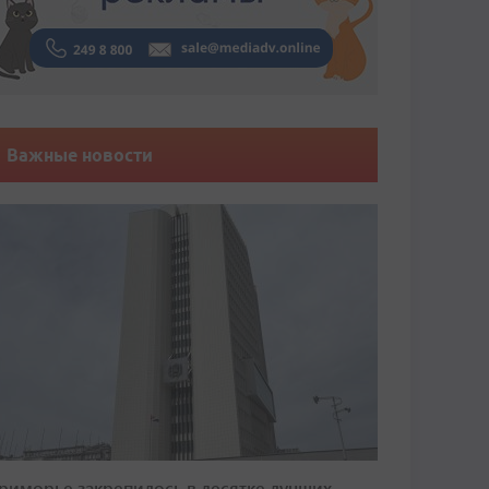
Важные новости
риморье закрепилось в десятке лучших