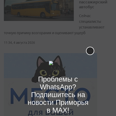
пассажирский
автобус
Сейчас
специалисты
устанавливают
точную причину возгорания и оценивают ущерб
11:34, 4 августа 2026
Проблемы с
WhatsApp?
Подпишитесь на
новости Приморья
в MAX!