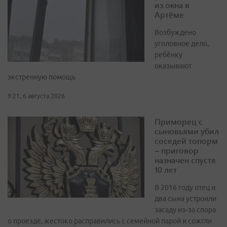
из окна в
Артёме
Возбуждено
уголовное дело,
ребёнку
оказывают
экстренную помощь
9:21, 6 августа 2026
Приморец с
сыновьями убил
соседей топорм
– приговор
назначен спустя
10 лет
В 2016 году отец и
два сына устроили
засаду из‑за спора
о проезде, жестоко расправились с семейной парой и сожгли