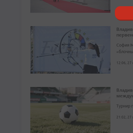
Владив
первен
София М
«блочный
12:06, 27
Владив
междун
Турнир п
21:02, 27