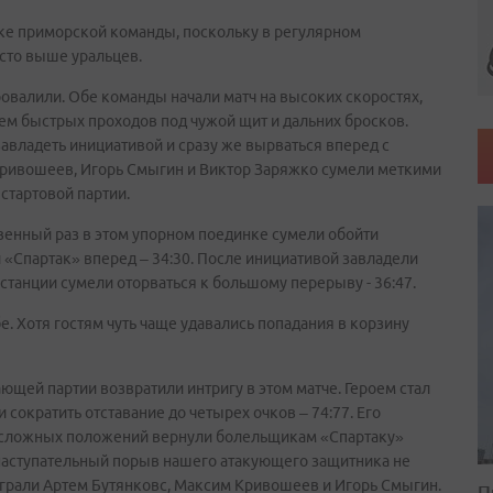
ке приморской команды, поскольку в регулярном
сто выше уральцев.
валили. Обе команды начали матч на высоких скоростях,
ем быстрых проходов под чужой щит и дальних бросков.
авладеть инициативой и сразу же вырваться вперед с
Кривошеев, Игорь Смыгин и Виктор Заряжко сумели меткими
 стартовой партии.
венный раз в этом упорном поединке сумели обойти
 «Спартак» вперед – 34:30. После инициативой завладели
станции сумели оторваться к большому перерыву - 36:47.
е. Хотя гостям чуть чаще удавались попадания в корзину
ющей партии возвратили интригу в этом матче. Героем стал
сократить отставание до четырех очков – 74:77. Его
х сложных положений вернули болельщикам «Спартаку»
 наступательный порыв нашего атакующего защитника не
грали Артем Бутянковс, Максим Кривошеев и Игорь Смыгин.
П