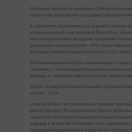
Поединок проходил в минувшую субботу на площад
первенстве баскетболисты Владивостока заняли ме
К сожалению, нынешнюю игру дальневосточники про
играя в открытый и наступающий баскетбол с обили
Именно трехочковые попадания позволили гостям з
двузначным преимуществом – 9:19. Затем Максим 
бросками сократить разрыв в счете до 15:23 к концу
Во втором игровом отрезке хозяева паркета единст
соперника. 5 очков подряд Ивана Савельева вывели
уральцы и с помощью удачных бросков с дальней ди
Третья 10-минутка прошла в равной и упорной борьб
хозяев – 51:64.
«Красно-белые» не сдавались и в середине заверша
Виктор Заряжко. Его невероятные броски позволили 
лидерские качества и попадания в кольцо из самы
надежду в четвертой 10-минутке. Но, к сожалению,
поддержали одноклубники. Более-менее успешно и