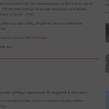
их возможностей, они промахивались в бросках по чужой
и
 собственное кольцо. На исходе поединка гости вновь
17
итог встречи – 74:82.
длится до трех побед. Вторая встреча на домашней
еля.
elegram-канале РИА VladNews
ние дня.
ские гребцы завоевали 18 медалей в Энгельсе
ке команды восемь золотых наград и серебро Кубка
тора