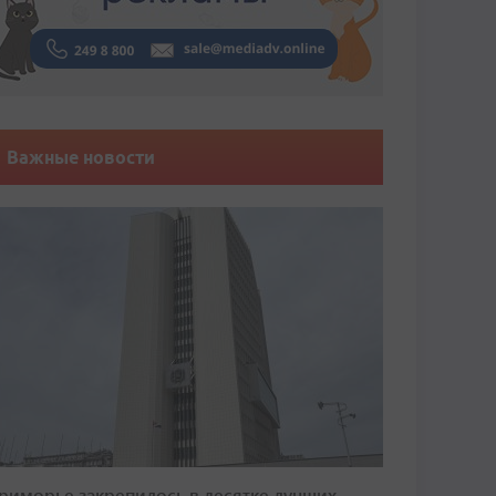
Важные новости
риморье закрепилось в десятке лучших