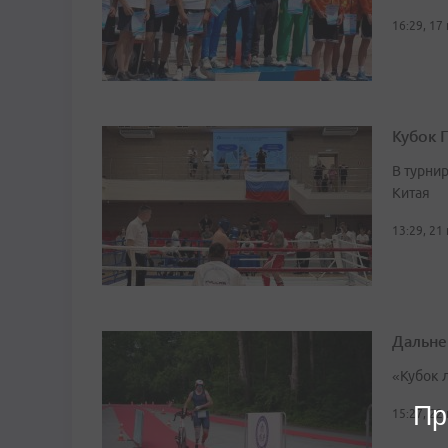
16:29, 17
Кубок 
В турни
Китая
13:29, 21
Дальне
«Кубок 
Пр
15:27, 22