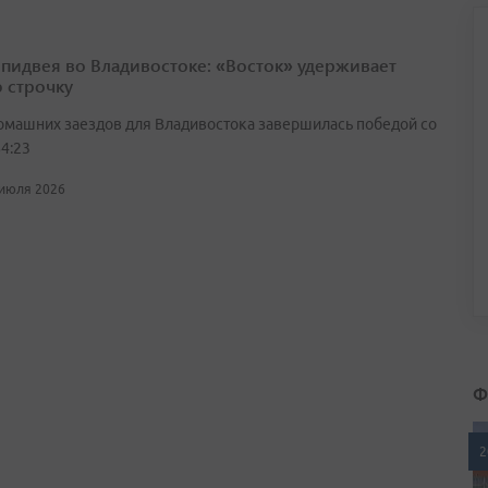
спидвея во Владивостоке: «Восток» удерживает
 строчку
омашних заездов для Владивостока завершилась победой со
4:23
 июля 2026
Ф
2