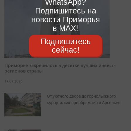
WhatsApp?
Подпишитесь на
новости Приморья
в MAX!
Подпишитесь
сейчас!
Приморье закрепилось в десятке лучших инвест-
регионов страны
17.07.2026
От уютного двора до горнолыжного
курорта: как преображается Арсеньев