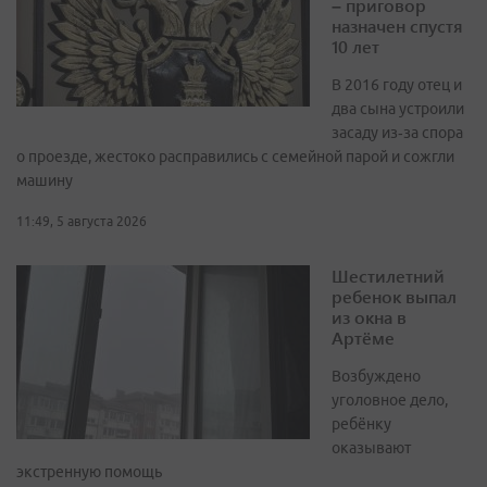
– приговор
назначен спустя
10 лет
В 2016 году отец и
два сына устроили
засаду из‑за спора
о проезде, жестоко расправились с семейной парой и сожгли
машину
11:49, 5 августа 2026
Шестилетний
ребенок выпал
из окна в
Артёме
Возбуждено
уголовное дело,
ребёнку
оказывают
экстренную помощь