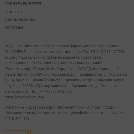
Социальные сети
vkontakte
Одноклассники
Телеграм
На данном сайте распространяется информация сетевого издания
"VLADNEWS" - свидетельство о регистрации СМИ ЭЛ № ФС 77 - 72742,
выдано Федеральной службой по надзору в сфере связи,
информационных технологий и массовых коммуникаций
(Роскомнадзор) 17 мая 2018 г. Учредитель ООО "Дальневосточный
Медиа Центр". 690091, Приморский край, г. Владивосток, ул. Уборевича,
д.20А, офис 13. Главный редактор Юркевич Дмитрий Юрьевич. Адрес
редакции: 690091, Приморский край, г. Владивосток, ул. Уборевича,
д.20А, офис 13. Тел.: +7 (423) 2-415-600.
https://mediadv.online/
Электронный адрес редакции: vladnews@inbox.ru. Отдел продаж
«Дальневосточный Медиа Центр» sale@mediadv.online. Тел.: +7 (423)
249-8-800. 18+