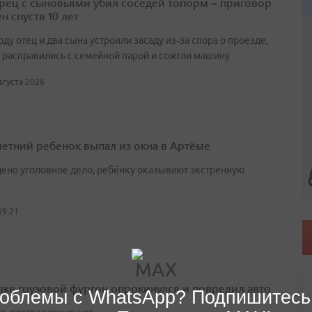
ец с сыновьями убил соседей топорм – приговор
н спустя 10 лет
оду отец и два сына устроили засаду из‑за спора о проезде,
 расправились с семейной парой и сожгли машину
августа 2026
етний ребенок выпал из окна в Артёме
ено уголовное дело, ребёнку оказывают экстренную
09:21
дке грузовой фургон опрокинулся и повредил авто
облемы с WhatsApp? Подпишитесь