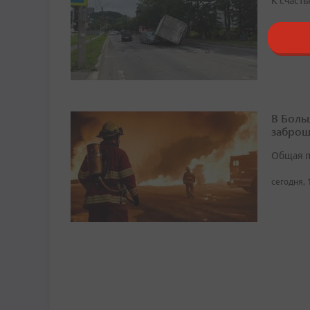
К счасть
сегодня, 
В Боль
заброш
Общая п
сегодня, 