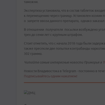
таможни.
Экспертиза установила, что в состав таблеток вхо
к перемещению через границу. Установлен хозяин 
о запрете ввоза данного препарата, однако заказал
В отношении получателя посылки возбуждено угол
трех до семи лет с крупным штрафом.
Стоит отметить, что с начала 2018 года были заде
также пресекли две попытки контрабанды наркотик
302 грамма.
Читайте самые интересные новости Приморья в
T
Новости Владивостока в Telegram - постоянно в тече
Подписывайтесь одним нажатием!