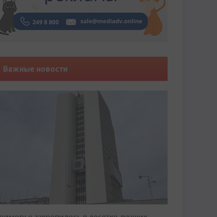
Важные новости
риморье закрепилось в десятке лучших