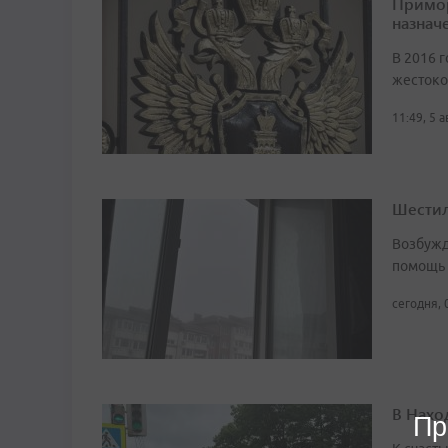
Примор
назначе
В 2016 г
жестоко
11:49, 5 
Шестил
Возбужд
помощь
сегодня, 
В Нахо
Пр