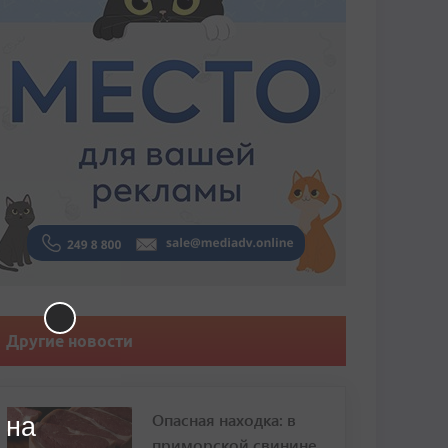
Другие новости
Опасная находка: в
 на
приморской свинине