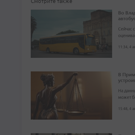
Смотрите также
Во Вла
автобу
Сейчас 
оценива
11:34, 4 
В Прим
устрои
На данн
может б
15:48, 4 