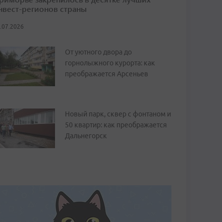
нвест-регионов страны
.07.2026
От уютного двора до
горнолыжного курорта: как
преображается Арсеньев
Новый парк, сквер с фонтаном и
50 квартир: как преображается
Дальнегорск