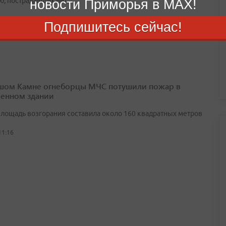
ю, пострадавших нет
новости Приморья в MAX!
12:12
Подпишитесь сейчас!
шом Камне огнеборцы МЧС потушили пожар в
енном здании
лощадь возгорания составила около 160 квадратных метров
11:16