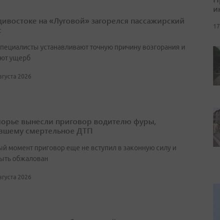
и
дивостоке на «Луговой» загорелся пассажирский
17
с
специалисты устанавливают точную причину возгорания и
ют ущерб
августа 2026
орье вынесли приговор водителю фуры,
вшему смертельное ДТП
ый момент приговор еще не вступил в законную силу и
ыть обжалован
августа 2026