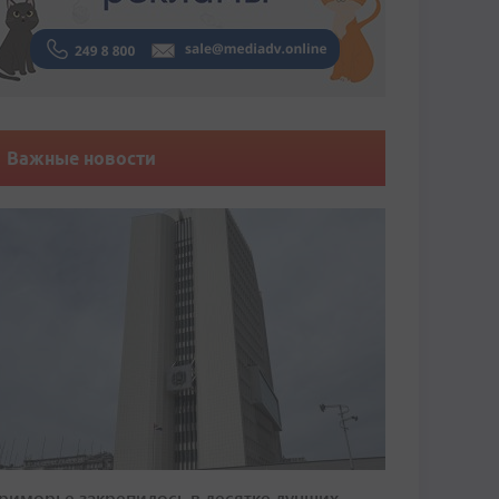
Важные новости
риморье закрепилось в десятке лучших