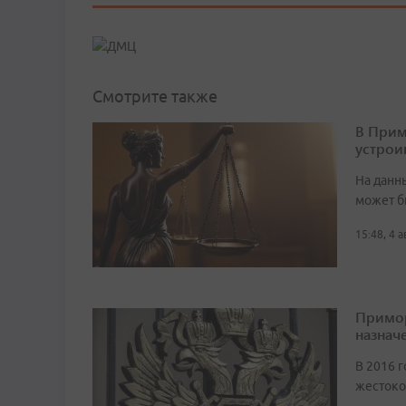
Смотрите также
В Прим
устрои
На данн
может б
15:48, 4 
Примор
назначе
В 2016 г
жестоко