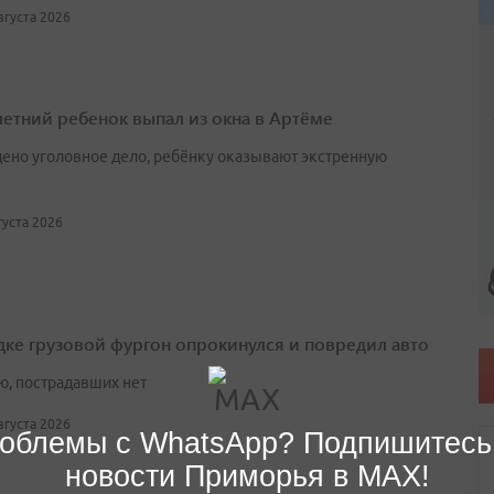
августа 2026
етний ребенок выпал из окна в Артёме
ено уголовное дело, ребёнку оказывают экстренную
вгуста 2026
дке грузовой фургон опрокинулся и повредил авто
ю, пострадавших нет
августа 2026
облемы с WhatsApp? Подпишитесь
новости Приморья в MAX!