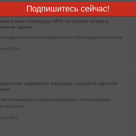
Подпишитесь сейчас!
шом Камне огнеборцы МЧС потушили пожар в
енном здании
лощадь возгорания составила около 160 квадратных метров
августа 2026
дивостоке задержали женщину с крупной партией
иков
ние племянники, которые находились с ней в квартире,
ы под опеку
вгуста 2026