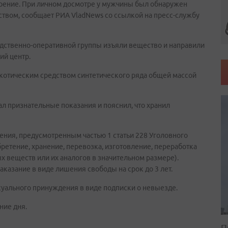
рение. При личном досмотре у мужчины был обнаружен
ством, сообщает РИА VladNews со ссылкой на пресс-службу
дственно-оперативной группы изъяли вещество и направили
ий центр.
ркотическим средством синтетического ряда общей массой
ал признательные показания и пояснил, что хранил
ения, предусмотренным частью 1 статьи 228 Уголовного
етение, хранение, перевозка, изготовление, переработка
х веществ или их аналогов в значительном размере).
аказание в виде лишения свободы на срок до 3 лет.
уального принуждения в виде подписки о невыезде.
ние дня.
П