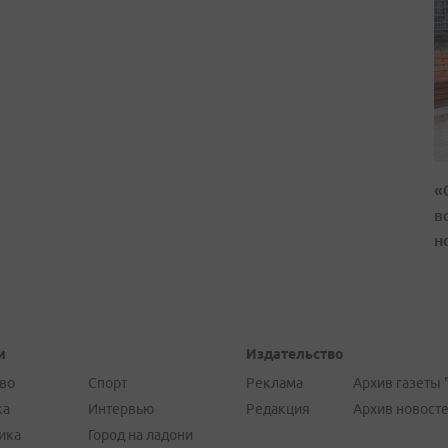
«
в
н
и
Издательство
во
Спорт
Реклама
Архив газеты 
ка
Интервью
Редакция
Архив новост
ика
Город на ладони