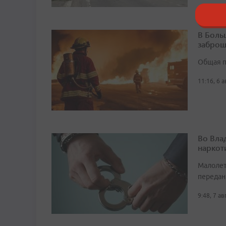
В Боль
заброш
Общая п
11:16, 6 
Во Вла
наркот
Малолет
передан
9:48, 7 а