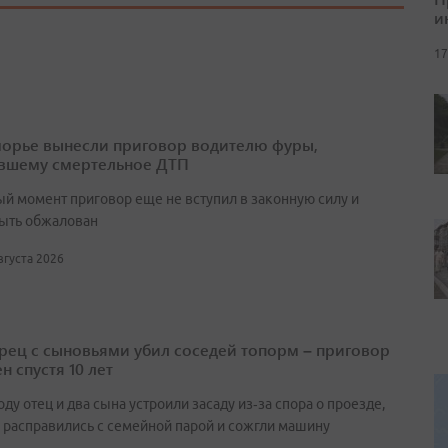
и
17
орье вынесли приговор водителю фуры,
вшему смертельное ДТП
ый момент приговор еще не вступил в законную силу и
ыть обжалован
августа 2026
ец с сыновьями убил соседей топорм – приговор
н спустя 10 лет
оду отец и два сына устроили засаду из‑за спора о проезде,
 расправились с семейной парой и сожгли машину