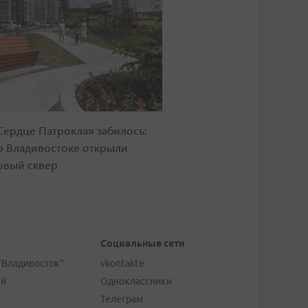
Сердце Патрокла» забилось:
о Владивостоке открыли
овый сквер
Социальные сети
"Владивосток"
vkontakte
ей
Одноклассники
Телеграм