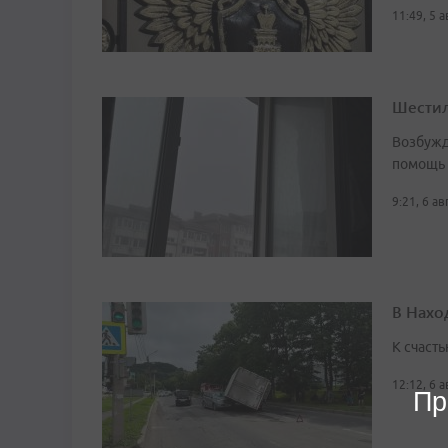
11:49, 5 
Шестил
Возбужд
помощь
9:21, 6 а
В Нахо
К счасть
12:12, 6 
Пр