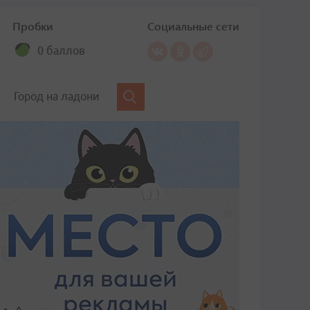
Пробки
Социальные сети
0 баллов
Город на ладони