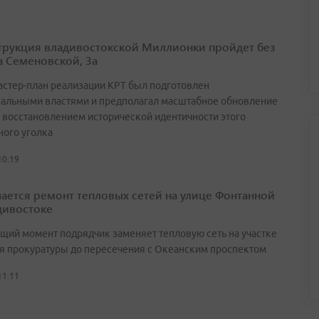
трукция владивостокской Миллионки пройдет без
а Семеновской, 3а
астер-план реализации КРТ был подготовлен
альными властями и предполагал масштабное обновление
с восстановлением исторической идентичности этого
ного уголка
10:19
ается ремонт тепловых сетей на улице Фонтанной
дивостоке
ящий момент подрядчик заменяет тепловую сеть на участке
ия прокуратуры до пересечения с Океанским проспектом
11:11