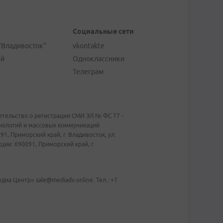
Социальные сети
"Владивосток"
vkontakte
ей
Одноклассники
Телеграм
тельство о регистрации СМИ ЭЛ № ФС 77 -
хнологий и массовых коммуникаций
1, Приморский край, г. Владивосток, ул.
ии: 690091, Приморский край, г.
иа Центр» sale@mediadv.online. Тел.: +7