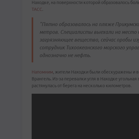
Находке, на поверхности которой образовалось бол
ТАСС
.
"Пятно образовалось на пляже Прикумский
метров. Специалисты выехали на место 
загрязняющее вещество, сейчас пробы из
сотрудник Тихоокеанского морского упра
однозначно не нефть.
Напомним
, жители Находки были обескуражены и 
Врангель. Из-за перевалки угля в Находке угольная
растянулась от берега на несколько километров.