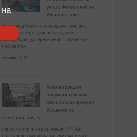
улице Фонтанной во
 на
Владивостоке
В настоящий момент подрядчик заменяет
тепловую сеть на участке от здания
прокуратуры до пересечения с Океанским
проспектом
сегодня, 11:11
Реконструкция
владивостокской
Миллионки пройдет
без дома на
Семеновской, 3а
Ранее мастер-план реализации КРТ был
подготовлен муниципальными властями и