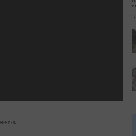
и
17
ние дня.