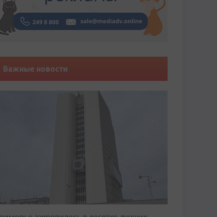
Важные новости
риморье закрепилось в десятке лучших