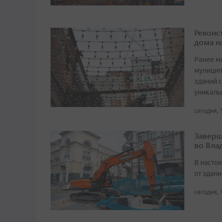
Реконс
дома н
Ранее м
муницип
зданий 
уникаль
сегодня, 
Заверш
во Вла
В насто
от здан
сегодня, 