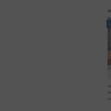
Ф
2
«
в
н