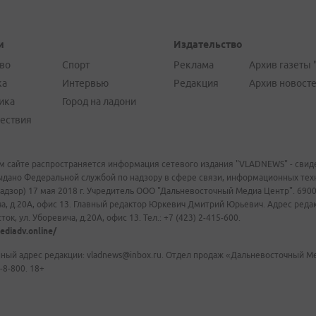
и
Издательство
во
Спорт
Реклама
Архив газеты 
ка
Интервью
Редакция
Архив новост
ика
Город на ладони
ествия
м сайте распространяется информация сетевого издания "VLADNEWS" - свиде
ыдано Федеральной службой по надзору в сфере связи, информационных те
адзор) 17 мая 2018 г. Учредитель ООО "Дальневосточный Медиа Центр". 69009
а, д.20А, офис 13. Главный редактор Юркевич Дмитрий Юрьевич. Адрес редакц
ок, ул. Уборевича, д.20А, офис 13. Тел.: +7 (423) 2-415-600.
ediadv.online/
ный адрес редакции: vladnews@inbox.ru. Отдел продаж «Дальневосточный Мед
-8-800. 18+