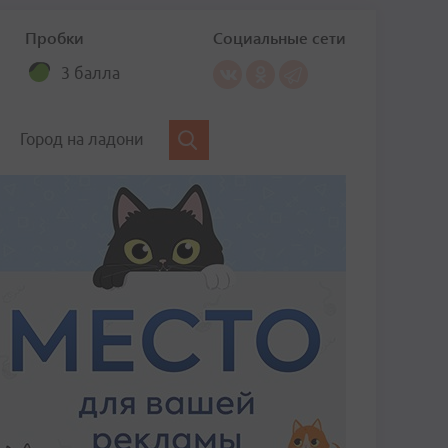
Пробки
Социальные сети
3 балла
Город на ладони