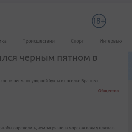
ика
Происшествия
Спорт
Интервью
ялся черным пятном в
остоянием популярной бухты в поселке Врангель
Общество
тобы определить, чем загрязнена морская вода у пляжа в