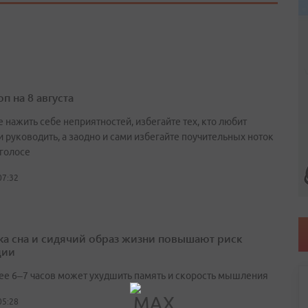
п на 8 августа
 нажить себе неприятностей, избегайте тех, кто любит
и руководить, а заодно и сами избегайте поучительных ноток
 голосе
07:32
ка сна и сидячий образ жизни повышают риск
ции
ее 6–7 часов может ухудшить память и скорость мышления
05:28