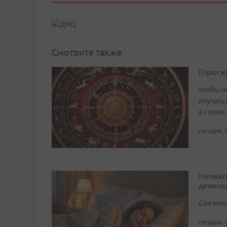
Смотрите также
Гороско
Чтобы не
поучать 
в своем
сегодня, 
Нехват
демен
Сон мен
сегодня, 