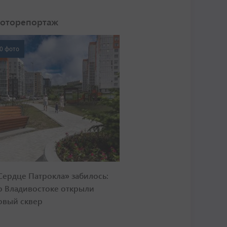
оторепортаж
0 фото
Сердце Патрокла» забилось:
о Владивостоке открыли
овый сквер