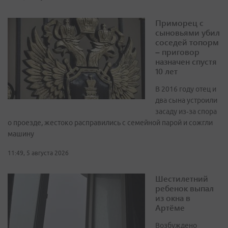
Приморец с
сыновьями убил
соседей топорм
– приговор
назначен спустя
10 лет
В 2016 году отец и
два сына устроили
засаду из‑за спора
о проезде, жестоко расправились с семейной парой и сожгли
машину
11:49, 5 августа 2026
Шестилетний
ребенок выпал
из окна в
Артёме
Возбуждено