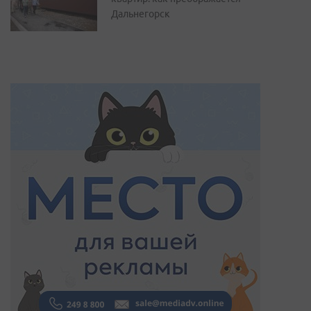
Дальнегорск