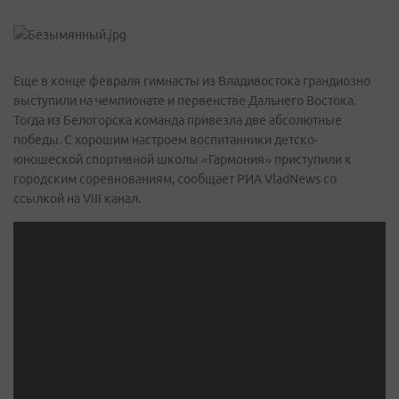
Еще в конце февраля гимнасты из Владивостока грандиозно
выступили на чемпионате и первенстве Дальнего Востока.
Тогда из Белогорска команда привезла две абсолютные
победы. С хорошим настроем воспитанники детско-
юношеской спортивной школы «Гармония» приступили к
городским соревнованиям, сообщает РИА VladNews со
ссылкой на VIII канал.