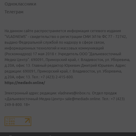
Одноклассники
Телеграм
На данном сайте распространяется информация сетевого издания
"VLADNEWS" - свидетельство о регистрации СМИ ЭЛ № ФС 77 - 72742,
выдано Федеральной службой по надзору в сфере связи,
информационных технологий и массовых коммуникаций
(Роскомнадзор) 17 мая 2018 г. Учредитель ООО "Дальневосточный
Медиа Центр". 690091, Приморский край, г. Владивосток, ул. Уборевича,
д.20А, офис 13. Главный редактор Юркевич Дмитрий Юрьевич. Адрес
редакции: 690091, Приморский край, г. Владивосток, ул. Уборевича,
д.20А, офис 13. Тел.: +7 (423) 2-415-600.
https://mediadv.online/
Электронный адрес редакции: vladnews@inbox.ru. Отдел продаж
«Дальневосточный Медиа Центр» sale@mediadv.online. Тел.: +7 (423)
249-8-800. 18+