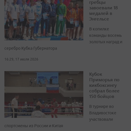
гребцы
завоевали 18
медалей в
Энгельсе
В копилке
команды восемь
золотых наград и
серебро Кубка Губернатора
16:29, 17 июля 2026
Кубок
Приморья по
кикбоксингу
собрал более
150 бойцов
В турнире во
Владивостоке
участвовали
спортсмены из России и Китая