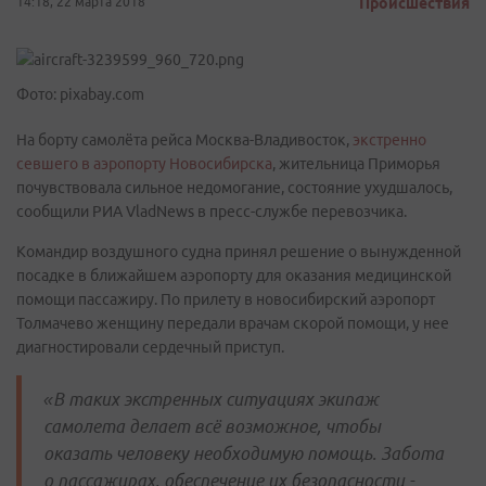
14:18, 22 марта 2018
Происшествия
Фото: pixabay.com
На борту самолёта рейса Москва-Владивосток,
экстренно
севшего в аэропорту Новосибирска
, жительница Приморья
почувствовала сильное недомогание, состояние ухудшалось,
сообщили РИА VladNews в пресс-службе перевозчика.
Командир воздушного судна принял решение о вынужденной
посадке в ближайшем аэропорту для оказания медицинской
помощи пассажиру. По прилету в новосибирский аэропорт
Толмачево женщину передали врачам скорой помощи, у нее
диагностировали сердечный приступ.
«В таких экстренных ситуациях экипаж
самолета делает всё возможное, чтобы
оказать человеку необходимую помощь. Забота
о пассажирах, обеспечение их безопасности -