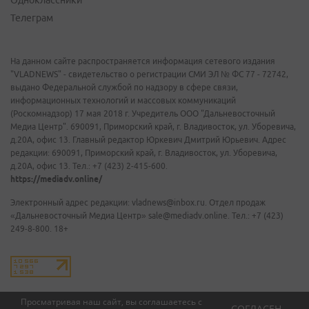
Одноклассники
Телеграм
На данном сайте распространяется информация сетевого издания
"VLADNEWS" - свидетельство о регистрации СМИ ЭЛ № ФС 77 - 72742,
выдано Федеральной службой по надзору в сфере связи,
информационных технологий и массовых коммуникаций
(Роскомнадзор) 17 мая 2018 г. Учредитель ООО "Дальневосточный
Медиа Центр". 690091, Приморский край, г. Владивосток, ул. Уборевича,
д.20А, офис 13. Главный редактор Юркевич Дмитрий Юрьевич. Адрес
редакции: 690091, Приморский край, г. Владивосток, ул. Уборевича,
д.20А, офис 13. Тел.: +7 (423) 2-415-600.
https://mediadv.online/
Электронный адрес редакции: vladnews@inbox.ru. Отдел продаж
«Дальневосточный Медиа Центр» sale@mediadv.online. Тел.: +7 (423)
249-8-800. 18+
Просматривая наш сайт, вы соглашаетесь с
СОГЛАСЕН