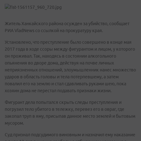
Житель Ханкайского района осужден за убийство, сообщает
РИА VladNews со ссылкой на прокуратуру края.
Установлено, что преступление было совершено в конце мая
2017 года в ходе ссоры между фигурантом и лицом, у которого
он проживал. Так, находясь в состоянии алкогольного
опьянения во дворе дома, действуя на почве личных
неприязненных отношений, злоумышленник нанес множество
ударов в область головы и тела потерпевшему, а затем
повалил его на землю и стал сдавливать руками шею, пока
хозяин дома не перестал подавать признаки жизни.
Фигурант дела попытался скрыть следы преступления и
погрузил тело убитого в тележку, перевез его в овраг, где
закопал труп в яму, присыпав данное место землей и бытовым
мусором.
Суд признал подсудимого виновным и назначил ему наказание