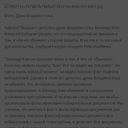
Фото: Дума Владивостока
Адвокат бывшего депутата думы Владивостока Зинаиды Ким
Алексей Клёцкин уверен, что его подзащитная не виновна в
том, в чём её обвиняет сторона защиты. И на это есть весомые
доказательства, сообщает корреспондент РИА VladNews.
"Зинаида Ким не признает вины в том, в чём её обвиняют.
Конечно, можно сказать: "Как? Всё на видео же показано". Но
здесь очень важный момент: на видео показан факт подкупа
избирателей. Однако в этом экс-депутата думы Владивостока
не обвинят. Это, во-первых, административное
правонарушение. А Зинаиду Ким обвиняют в совершении
уголовного преступления. И по версии следствия она якобы
организовала фальсификацию избирательных документов. Мы
считаем, что именно в факте фальсификации документов она
не виновна. Никаких фальсифицированных документов и
избирателей, с нашей точки зрения, в деле нет. Все документы,