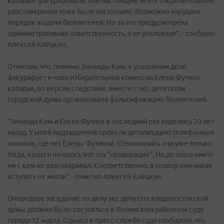
которые фигурировали, они настоящие. И эти открепительные
удостоверения тоже были настоящие. Возможно нарушен
порядок выдачи бюллетеней. Но за это предусмотрена
административная ответственность, а не уголовная", - сообщил
Алексей Клёцкин.
Отметим, что, помимо Зинаиды Ким, в уголовном деле
фигурирует и член избирательной комиссии Елена Футина,
которая, по версии следствия, вместе с экс-депутатом
городской думы организовала фальсификацию бюллетеней.
"Зинаида Ким и Елена Футина в последний раз виделись 20 лет
назад. У моей подзащитной провели детализацию телефонных
звонков, где нет Елены Футиной. Созвонились они уже только
тогда, когда и началась вот эта "провокация". Но до этого никто
ни с кем не разговаривал. Соответственно, в сговор они никак
вступить не могли",- отметил Алексей Клёцкин.
Очередное заседание по делу экс-депутата владивостокской
думы должно было состояться в Ленинском районном суде
города 12 марта. Однако в пресс-службе суда сообщили, что