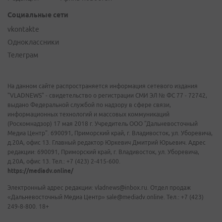
Социальные сети
vkontakte
Одноклассники
Телеграм
На данном сайте распространяется информация сетевого издания
"VLADNEWS" - свидетельство о регистрации СМИ ЭЛ № ФС 77 - 72742,
выдано Федеральной службой по надзору в сфере связи,
информационных технологий и массовых коммуникаций
(Роскомнадзор) 17 мая 2018 г. Учредитель ООО "Дальневосточный
Медиа Центр". 690091, Приморский край, г. Владивосток, ул. Уборевича,
д.20А, офис 13. Главный редактор Юркевич Дмитрий Юрьевич. Адрес
редакции: 690091, Приморский край, г. Владивосток, ул. Уборевича,
д.20А, офис 13. Тел.: +7 (423) 2-415-600.
https://mediadv.online/
Электронный адрес редакции: vladnews@inbox.ru. Отдел продаж
«Дальневосточный Медиа Центр» sale@mediadv.online. Тел.: +7 (423)
249-8-800. 18+