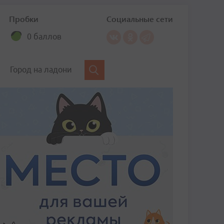
Пробки
Социальные сети
0 баллов
Город на ладони