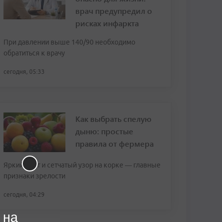
врач предупредил о
рисках инфаркта
При давлении выше 140/90 необходимо
обратиться к врачу
сегодня, 05:33
Как выбрать спелую
дыню: простые
правила от фермера
Яркий цвет и сетчатый узор на корке — главные
признаки зрелости
сегодня, 04:29
 на