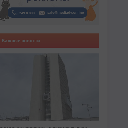
Важные новости
риморье закрепилось в десятке лучших