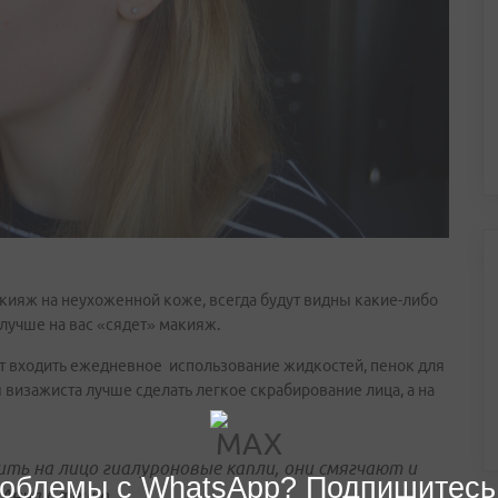
кияж на неухоженной коже, всегда будут видны какие-либо
лучше на вас «сядет» макияж.
т входить ежедневное использование жидкостей, пенок для
 визажиста лучше сделать легкое скрабирование лица, а на
ить на лицо гиалуроновые капли, они смягчают и
облемы с WhatsApp? Подпишитесь
 Анна Стецко.