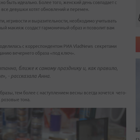
но быть идеально. Более того, женский день совпадает с
 все девушки хотят обновлений и перемен.
ти, игривости и выразительности, необходимо учитывать
ный макияж создаст гармоничный образ и позволит вам
оделилась с корреспондентом РИА VladNews секретами
данию вечернего образа «под ключ».
анно, ближе к самому празднику и, как правило,
», - рассказала Анна.
бразы, тем более с наступлением весны всегда хочется чего-
, розовые тона.
П