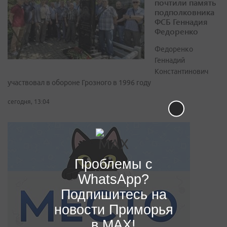
почтили память
подполковника
ФСБ Геннадия
Федоренко
Федоренко
Геннадий
Константинович
участвовал в обороне Грозного в 1996 году
сегодня, 13:04
Проблемы с
WhatsApp?
Подпишитесь на
новости Приморья
в MAX!