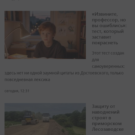
«Извините,
профессор, но
вы ошиблись»:
тест, который
заставит
покраснеть
Этот тест создан
для
самоуверенных:
здесь нет ни одной заумной цитаты из Достоевского, только
повседневная лексика
сегодня, 12:31
Защиту от
наводнений
строят в
приморском
Лесозаводске