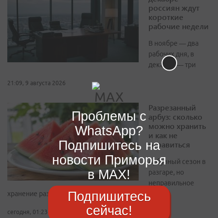
россиян ждут
короткие
рабочие недели
В ноябре — два
рабочих дня, в
декабре — три
21:09, 9 августа 2026
Разрезанный
Проблемы с
арбуз: сколько
можно хранить
WhatsApp?
и как не
Подпишитесь на
отравиться
новости Приморья
Арбузный сезон в
в MAX!
разгаре, но
неправильное
Подпишитесь
хранение разрезанной ягоды может быть опасным
сейчас!
сегодня, 01:23