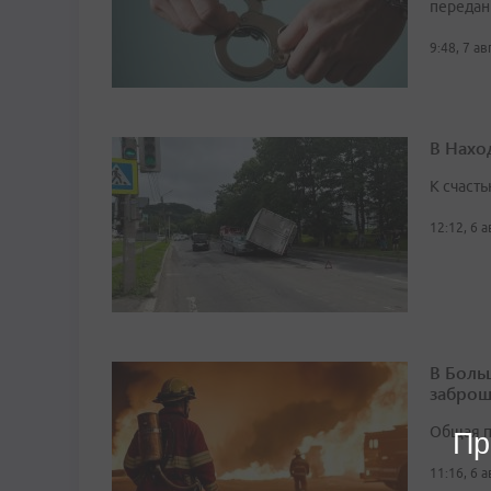
передан
9:48, 7 а
В Нахо
К счасть
12:12, 6 
В Боль
заброш
Общая п
Пр
11:16, 6 