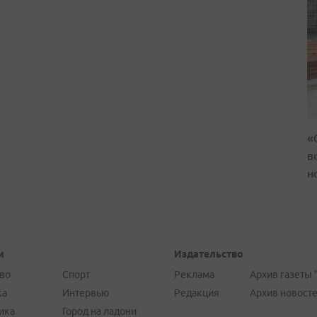
«
в
н
и
Издательство
во
Спорт
Реклама
Архив газеты 
ка
Интервью
Редакция
Архив новост
ика
Город на ладони