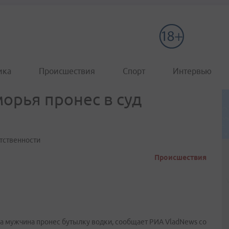
ика
Происшествия
Спорт
Интервью
орья пронес в суд
тственности
Происшествия
ка мужчина пронес бутылку водки, сообщает РИА VladNews со