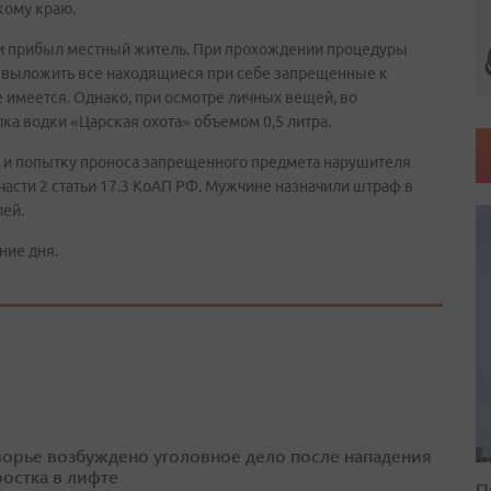
кому краю.
ии прибыл местный житель. При прохождении процедуры
 выложить все находящиеся при себе запрещенные к
е имеется. Однако, при осмотре личных вещей, во
а водки «Царская охота» объемом 0,5 литра.
 и попытку проноса запрещенного предмета нарушителя
части 2 статьи 17.3 КоАП РФ. Мужчине назначили штраф в
лей.
ние дня.
орье возбуждено уголовное дело после нападения
ростка в лифте
П