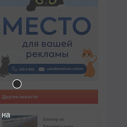
Другие новости
 на
Блогер из
Владивостока