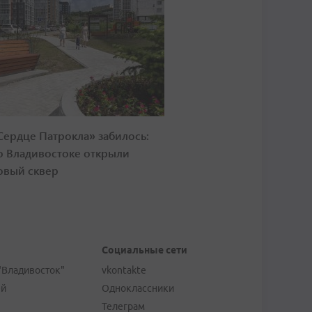
Сердце Патрокла» забилось:
о Владивостоке открыли
овый сквер
Социальные сети
"Владивосток"
vkontakte
ей
Одноклассники
Телеграм