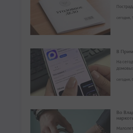
Пострад
сегодня, 
В Прим
На сего
домовых
сегодня, 
Во Вла
наркот
Малолет