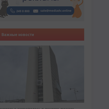
Важные новости
риморье закрепилось в десятке лучших