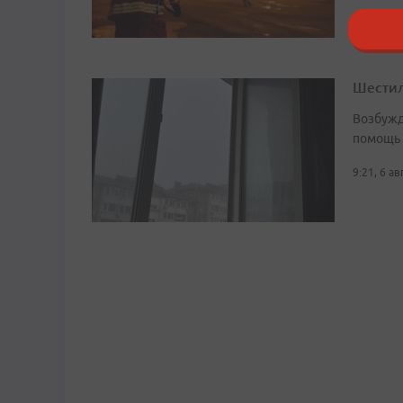
Шестил
Возбужд
помощь
9:21, 6 а