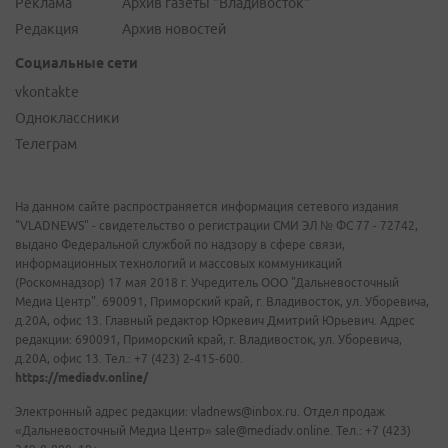
Реклама
Архив газеты "Владивосток"
Редакция
Архив новостей
Социальные сети
vkontakte
Одноклассники
Телеграм
На данном сайте распространяется информация сетевого издания
"VLADNEWS" - свидетельство о регистрации СМИ ЭЛ № ФС 77 - 72742,
выдано Федеральной службой по надзору в сфере связи,
информационных технологий и массовых коммуникаций
(Роскомнадзор) 17 мая 2018 г. Учредитель ООО "Дальневосточный
Медиа Центр". 690091, Приморский край, г. Владивосток, ул. Уборевича,
д.20А, офис 13. Главный редактор Юркевич Дмитрий Юрьевич. Адрес
редакции: 690091, Приморский край, г. Владивосток, ул. Уборевича,
д.20А, офис 13. Тел.: +7 (423) 2-415-600.
https://mediadv.online/
Электронный адрес редакции: vladnews@inbox.ru. Отдел продаж
«Дальневосточный Медиа Центр» sale@mediadv.online. Тел.: +7 (423)