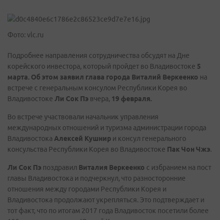
Фото: vlc.ru
Подробнее направления сотрудничества обсудят на Дне
корейского инвестора, который пройдет во Владивостоке
5
марта.
Об этом заявил глава города
Виталий Веркеенко
на
встрече с генеральным консулом Республики Корея во
Владивостоке
Ли Сок Пэ
вчера,
19 февраля.
Во встрече участвовали начальник управления
международных отношений и туризма администрации города
Владивостока
Алексей Кушнир
и консул генерального
консульства Республики Корея во Владивостоке
Пак Чон Чжэ
.
Ли Сок Пэ
поздравил
Виталия Веркеенко
с избранием на пост
главы Владивостока и подчеркнул, что разносторонние
отношения между городами Республики Корея и
Владивостока продолжают укрепляться. Это подтверждает и
тот факт, что по итогам 2017 года Владивосток посетили более