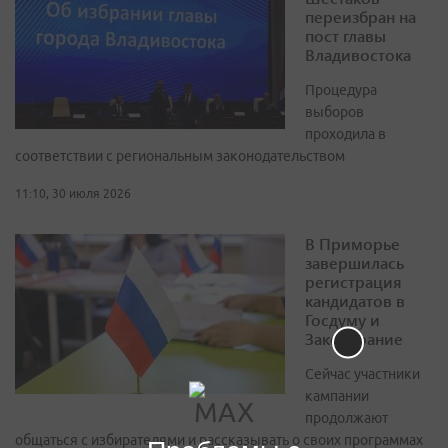
переизбран на
пост главы
Владивостока
Процедура
выборов
проходила в
соответствии с региональным законодательством
11:10, 30 июля 2026
В Приморье
завершилась
регистрация
кандидатов в
Госдуму и
Заксобрание
Сейчас участники
кампании
продолжают
общаться с избирателями и рассказывать о своих программах