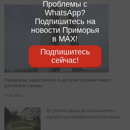
Проблемы с
WhatsApp?
Подпишитесь на
новости Приморья
в MAX!
Подпишитесь
сейчас!
Приморье закрепилось в десятке лучших инвест-
регионов страны
17.07.2026
От уютного двора до горнолыжного
курорта: как преображается Арсеньев