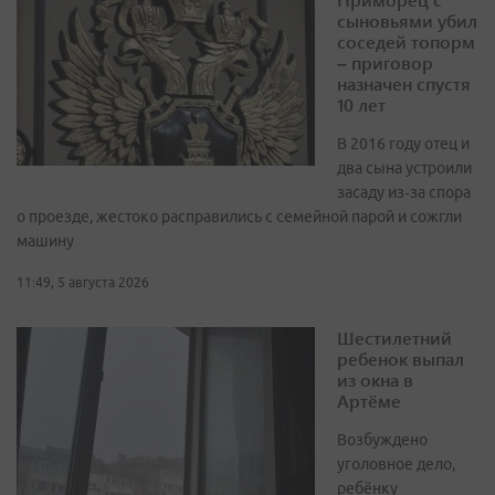
сыновьями убил
соседей топорм
– приговор
назначен спустя
10 лет
В 2016 году отец и
два сына устроили
засаду из‑за спора
о проезде, жестоко расправились с семейной парой и сожгли
машину
11:49, 5 августа 2026
Шестилетний
ребенок выпал
из окна в
Артёме
Возбуждено
уголовное дело,
ребёнку