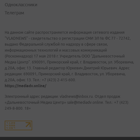
Одноклассники
Телеграм
На данном сайте распространяется информация сетевого издания
"VLADNEWS" - свидетельство о регистрации СМИ ЭЛ № ФС 77 - 72742,
выдано Федеральной службой по надзору в сфере связи,
информационных технологий и массовых коммуникаций
(Роскомнадзор) 17 мая 2018 г. Учредитель ООО "Дальневосточный
Медиа Центр". 690091, Приморский край, г. Владивосток, ул. Уборевича,
д.20А, офис 13. Главный редактор Юркевич Дмитрий Юрьевич. Адрес
редакции: 690091, Приморский край, г. Владивосток, ул. Уборевича,
д.20А, офис 13. Тел.: +7 (423) 2-415-600.
https://mediadv.online/
Электронный адрес редакции: vladnews@inbox.ru. Отдел продаж
«Дальневосточный Медиа Центр» sale@mediadv.online. Тел.: +7 (423)
249-8-800. 18+