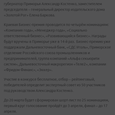
губернатор Приморья Александр Костенко, заместителем
председателя – генеральный директор издательского дома
«Золотой Рог» Елена Баркова.
Краевая Бизнес-премия проводится по четырём номинациям:
«Компания года», «Менеджер года», «Социально
ответственный бизнес», «Развивающийся бизнес». Награды
будут вручены в Приморье уже в 14-й раз. Бизнес-премию уже
поддержали Дальневосточный банк, «СДС-Уголь», Приморское
отделение Российского союза промышленников и
предпринимателей, группа компаний «Альфа секьюрити
систем», Дальневосточный макрорегион «Теле2», компании
«Фридом Финанс», «Эккер».
Участие в конкурсе бесплатное, отбор – рейтинговый,
победителей определит экспертный совет из 50 участников
под руководством Александра Костенко.
До 20 марта будет сформирован шорт-лист по 25 номинациям,
первый круг голосование пройдёт до 3 апреля, финал – до 17
апреля.