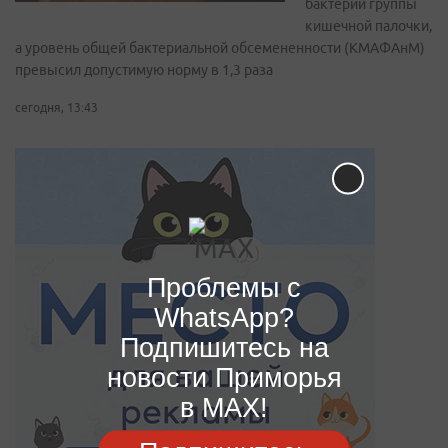
бактерии группы
кишечной палочки,
а уровень общей бактериальной обсемененности (КМАФАнМ)
превысил допустимую норму в 1,3 раза
сегодня, 13:43
Проблемы с
WhatsApp?
Подпишитесь на
новости Приморья
в MAX!