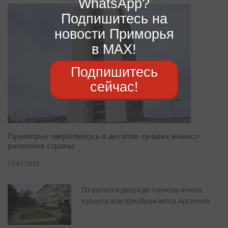
WhatsApp?
Подпишитесь на
новости Приморья
в MAX!
Подпишитесь
сейчас!
Приморье закрепилось в десятке лучших инвест-
регионов страны
17.07.2026
От уютного двора до горнолыжного
курорта: как преображается Арсеньев